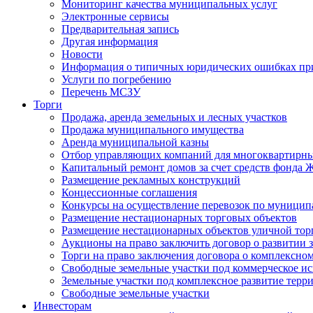
Мониторинг качества муниципальных услуг
Электронные сервисы
Предварительная запись
Другая информация
Новости
Информация о типичных юридических ошибках при
Услуги по погребению
Перечень МСЗУ
Торги
Продажа, аренда земельных и лесных участков
Продажа муниципального имущества
Аренда муниципальной казны
Отбор управляющих компаний для многоквартирн
Капитальный ремонт домов за счет средств фонда
Размещение рекламных конструкций
Концессионные соглашения
Конкурсы на осуществление перевозок по муници
Размещение нестационарных торговых объектов
Размещение нестационарных объектов уличной тор
Аукционы на право заключить договор о развитии 
Торги на право заключения договора о комплексно
Свободные земельные участки под коммерческое и
Земельные участки под комплексное развитие терр
Свободные земельные участки
Инвесторам