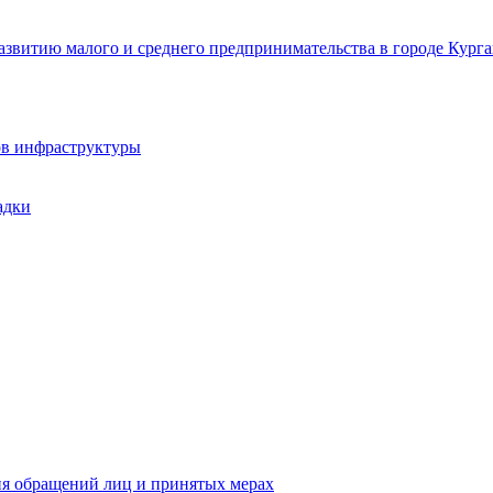
звитию малого и среднего предпринимательства в городе Курга
ов инфраструктуры
адки
ия обращений лиц и принятых мерах