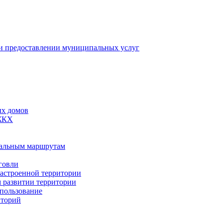
 предоставлении муниципальных услуг
ых домов
 ЖКХ
пальным маршрутам
говли
застроенной территории
м развитии территории
спользование
иторий