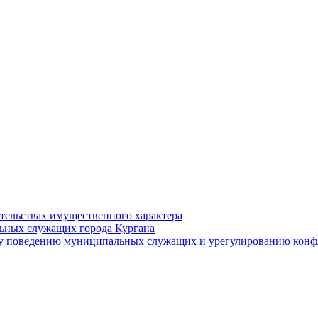
ательствах имущественного характера
ьных служащих города Кургана
у поведению муниципальных служащих и урегулированию конфл