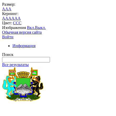
Размер:
A
A
A
Кернинг:
AA
AA
AA
Цвет:
C
C
C
Изображения
Вкл.
Выкл.
Обычная версия сайта
Войти
Информация
Поиск
Все результаты