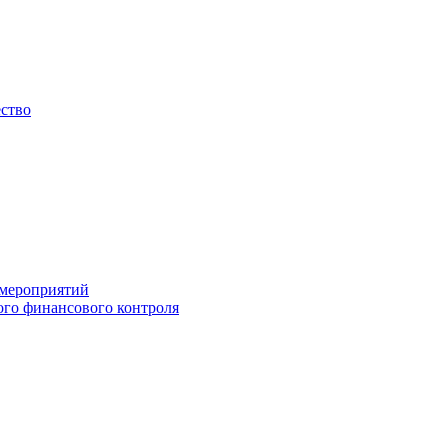
ество
 мероприятий
го финансового контроля