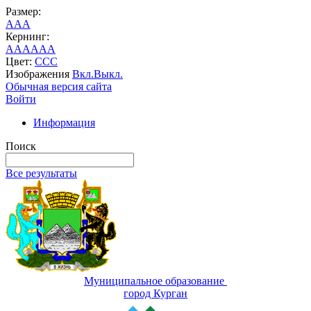
Размер:
A
A
A
Кернинг:
AA
AA
AA
Цвет:
C
C
C
Изображения
Вкл.
Выкл.
Обычная версия сайта
Войти
Информация
Поиск
Все результаты
Муниципальное образование
город Курган