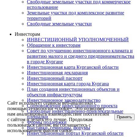
Свободные земельные участки под коммерческое
использование
Земельные участки под комплексное развитие
территорий
Свободные земельные участки
Инвесторам
ИНВЕСТИЦИОННЫЙ УПОЛНОМОЧЕННЫЙ
Обращение к инвесторам
Совет по улучшению инвестиционного климата и
развитию малого и среднего предпринимательства
в городе Кургане
Инвестиционная карта Курганской области
Инвестиционная декларация
Инвестиционный паспорт
Инвестиционная карта города Кургана
План создания инвестиционных объектов и
объектов инфраструктуры
Инвестиционное законодательство
Сайт использует сервисы веб-аналитики с
Сопровождение инвестиционного проекта
помощью технологии «cookie». Это позволяет
Свободные инвестиционно-привлекательные
нам анализировать взаимодействие посетителей
площадки
Принять
с сайтом и делать его лучше. Продолжая
Формы поддержки
пользоваться сайтом, вы соглашаетесь с
Выставки, семинары, форумы
использованием файлов cookie.
Инвестиционный портал Курганской области