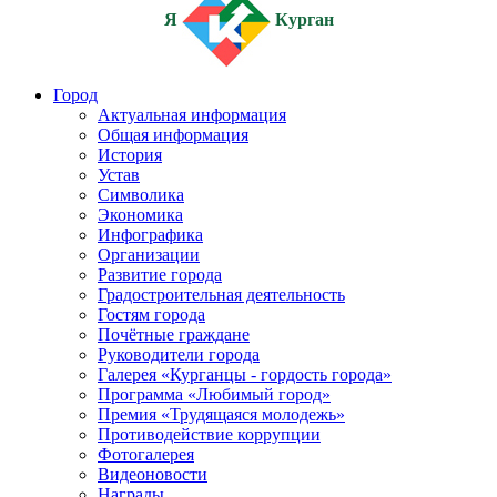
Я
Курган
Город
Актуальная информация
Общая информация
История
Устав
Символика
Экономика
Инфографика
Организации
Развитие города
Градостроительная деятельность
Гостям города
Почётные граждане
Руководители города
Галерея «Курганцы - гордость города»
Программа «Любимый город»
Премия «Трудящаяся молодежь»
Противодействие коррупции
Фотогалерея
Видеоновости
Награды