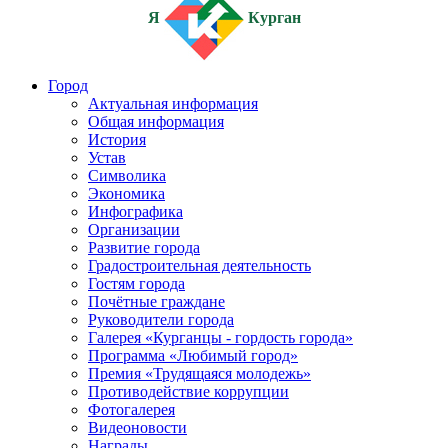
Я
Курган
Город
Актуальная информация
Общая информация
История
Устав
Символика
Экономика
Инфографика
Организации
Развитие города
Градостроительная деятельность
Гостям города
Почётные граждане
Руководители города
Галерея «Курганцы - гордость города»
Программа «Любимый город»
Премия «Трудящаяся молодежь»
Противодействие коррупции
Фотогалерея
Видеоновости
Награды