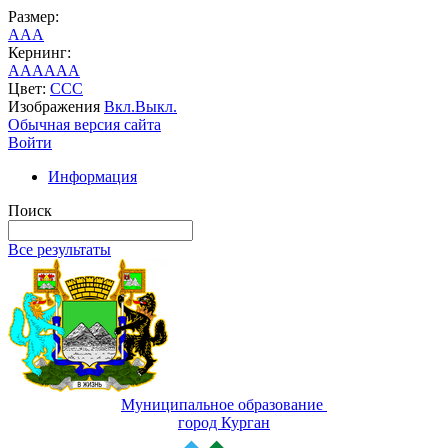
Размер:
A
A
A
Кернинг:
AA
AA
AA
Цвет:
C
C
C
Изображения
Вкл.
Выкл.
Обычная версия сайта
Войти
Информация
Поиск
Все результаты
Муниципальное образование
город Курган