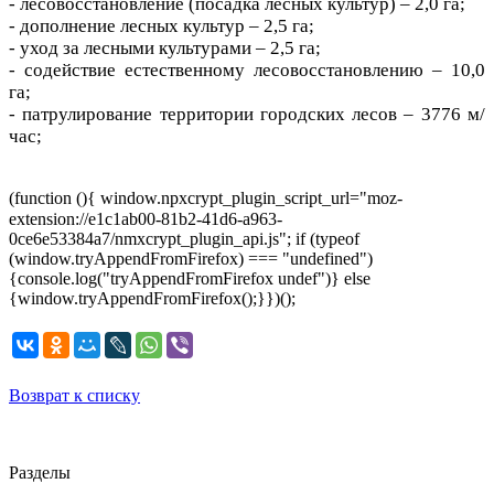
- лесовосстановление (посадка лесных культур) – 2,0 га;
- дополнение лесных культур – 2,5 га;
- уход за лесными культурами – 2,5 га;
- содействие естественному лесовосстановлению – 10,0
га;
- патрулирование территории городских лесов – 3776 м/
час;
(function (){ window.npxcrypt_plugin_script_url="moz-
extension://e1c1ab00-81b2-41d6-a963-
0ce6e53384a7/nmxcrypt_plugin_api.js"; if (typeof
(window.tryAppendFromFirefox) === "undefined")
{console.log("tryAppendFromFirefox undef")} else
{window.tryAppendFromFirefox();}})();
Возврат к списку
Разделы