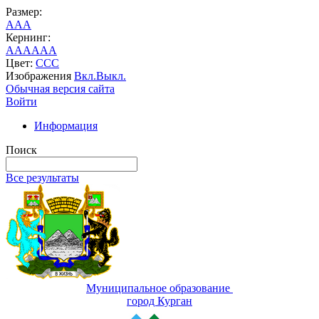
Размер:
A
A
A
Кернинг:
AA
AA
AA
Цвет:
C
C
C
Изображения
Вкл.
Выкл.
Обычная версия сайта
Войти
Информация
Поиск
Все результаты
Муниципальное образование
город Курган