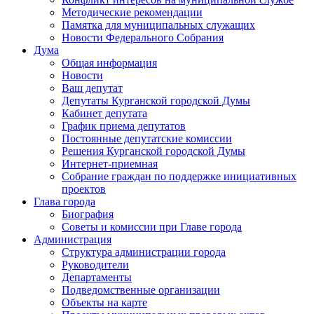
Методические рекомендации
Памятка для муниципальных служащих
Новости Федерального Cобрания
Дума
Общая информация
Новости
Ваш депутат
Депутаты Курганской городской Думы
Кабинет депутата
График приема депутатов
Постоянные депутатские комиссии
Решения Курганской городской Думы
Интернет-приемная
Собрание граждан по поддержке инициативных
проектов
Глава города
Биография
Советы и комиссии при Главе города
Администрация
Структура администрации города
Руководители
Департаменты
Подведомственные организации
Объекты на карте