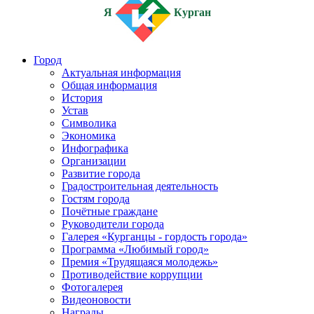
Я
Курган
Город
Актуальная информация
Общая информация
История
Устав
Символика
Экономика
Инфографика
Организации
Развитие города
Градостроительная деятельность
Гостям города
Почётные граждане
Руководители города
Галерея «Курганцы - гордость города»
Программа «Любимый город»
Премия «Трудящаяся молодежь»
Противодействие коррупции
Фотогалерея
Видеоновости
Награды