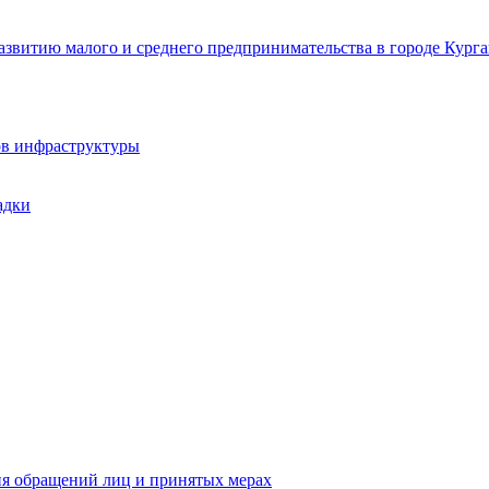
звитию малого и среднего предпринимательства в городе Курга
ов инфраструктуры
адки
ия обращений лиц и принятых мерах