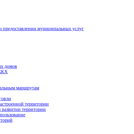
 предоставлении муниципальных услуг
ых домов
 ЖКХ
пальным маршрутам
говли
застроенной территории
м развитии территории
спользование
иторий