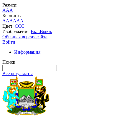
Размер:
A
A
A
Кернинг:
AA
AA
AA
Цвет:
C
C
C
Изображения
Вкл.
Выкл.
Обычная версия сайта
Войти
Информация
Поиск
Все результаты