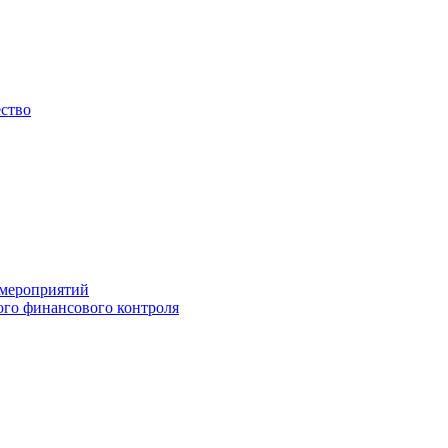
ество
 мероприятий
го финансового контроля