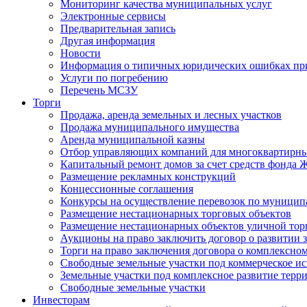
Мониторинг качества муниципальных услуг
Электронные сервисы
Предварительная запись
Другая информация
Новости
Информация о типичных юридических ошибках при
Услуги по погребению
Перечень МСЗУ
Торги
Продажа, аренда земельных и лесных участков
Продажа муниципального имущества
Аренда муниципальной казны
Отбор управляющих компаний для многоквартирн
Капитальный ремонт домов за счет средств фонда
Размещение рекламных конструкций
Концессионные соглашения
Конкурсы на осуществление перевозок по муници
Размещение нестационарных торговых объектов
Размещение нестационарных объектов уличной тор
Аукционы на право заключить договор о развитии 
Торги на право заключения договора о комплексно
Свободные земельные участки под коммерческое и
Земельные участки под комплексное развитие терр
Свободные земельные участки
Инвесторам