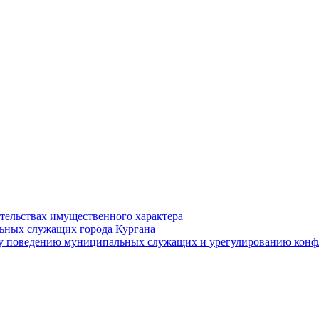
ательствах имущественного характера
ьных служащих города Кургана
у поведению муниципальных служащих и урегулированию конфл