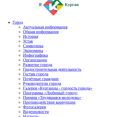
Я
Курган
Город
Актуальная информация
Общая информация
История
Устав
Символика
Экономика
Инфографика
Организации
Развитие города
Градостроительная деятельность
Гостям города
Почётные граждане
Руководители города
Галерея «Курганцы - гордость города»
Программа «Любимый город»
Премия «Трудящаяся молодежь»
Противодействие коррупции
Фотогалерея
Видеоновости
Награды