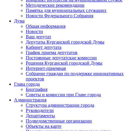
Методические рекомендации
Памятка для муниципальных служащих
Новости Федерального Cобрания
Дума
Общая информация
Новости
Ваш депутат
Депутаты Курганской городской Думы
Кабинет депутата
График приема депутатов
Постоянные депутатские комиссии
Решения Курганской городской Думы
Интернет-приемная
Собрание граждан по поддержке инициативных
проектов
Глава города
Биография
Советы и комиссии при Главе города
Администрация
Структура администрации города
Руководители
Департаменты
Подведомственные организации
Объекты на карте