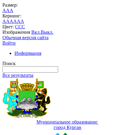
Размер:
A
A
A
Кернинг:
AA
AA
AA
Цвет:
C
C
C
Изображения
Вкл.
Выкл.
Обычная версия сайта
Войти
Информация
Поиск
Все результаты
Муниципальное образование
город Курган