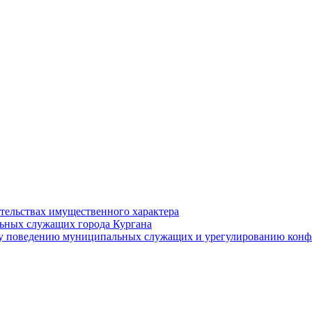
ательствах имущественного характера
ьных служащих города Кургана
у поведению муниципальных служащих и урегулированию конфл