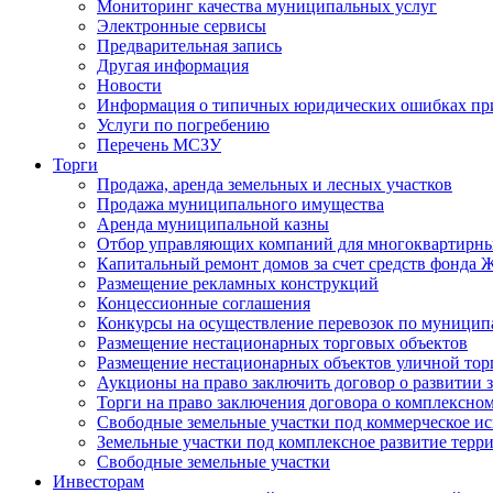
Мониторинг качества муниципальных услуг
Электронные сервисы
Предварительная запись
Другая информация
Новости
Информация о типичных юридических ошибках при
Услуги по погребению
Перечень МСЗУ
Торги
Продажа, аренда земельных и лесных участков
Продажа муниципального имущества
Аренда муниципальной казны
Отбор управляющих компаний для многоквартирн
Капитальный ремонт домов за счет средств фонда
Размещение рекламных конструкций
Концессионные соглашения
Конкурсы на осуществление перевозок по муници
Размещение нестационарных торговых объектов
Размещение нестационарных объектов уличной тор
Аукционы на право заключить договор о развитии 
Торги на право заключения договора о комплексно
Свободные земельные участки под коммерческое и
Земельные участки под комплексное развитие терр
Свободные земельные участки
Инвесторам