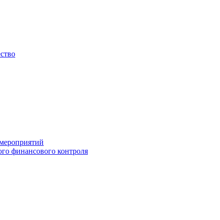
ество
 мероприятий
го финансового контроля