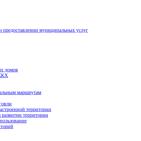
 предоставлении муниципальных услуг
ых домов
 ЖКХ
пальным маршрутам
говли
застроенной территории
м развитии территории
спользование
иторий