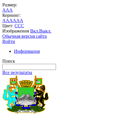
Размер:
A
A
A
Кернинг:
AA
AA
AA
Цвет:
C
C
C
Изображения
Вкл.
Выкл.
Обычная версия сайта
Войти
Информация
Поиск
Все результаты