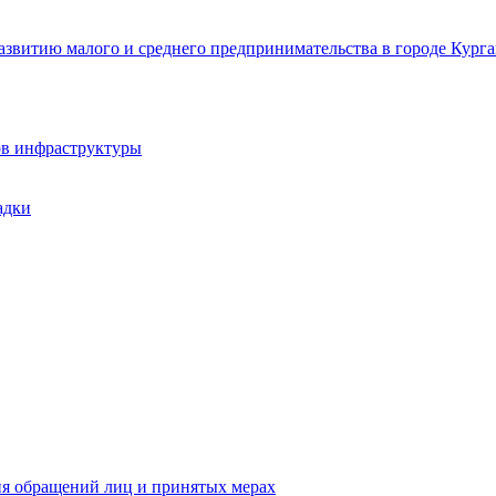
звитию малого и среднего предпринимательства в городе Курга
ов инфраструктуры
адки
ия обращений лиц и принятых мерах