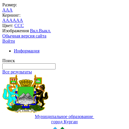
Размер:
A
A
A
Кернинг:
AA
AA
AA
Цвет:
C
C
C
Изображения
Вкл.
Выкл.
Обычная версия сайта
Войти
Информация
Поиск
Все результаты
Муниципальное образование
город Курган