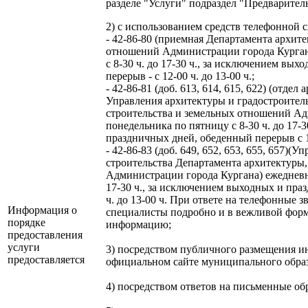
разделе "Услуги" подраздел "Предварител
2) с использованием средств телефонной 
- 42-86-80 (приемная Департамента архите
отношений Администрации города Кургана
с 8-30 ч. до 17-30 ч., за исключением вы
перерыв - с 12-00 ч. до 13-00 ч.;
- 42-86-81 (доб. 613, 614, 615, 622) (отде
Управления архитектуры и градостроител
строительства и земельных отношений Ад
понедельника по пятницу с 8-30 ч. до 17-
праздничных дней, обеденный перерыв с 12
- 42-86-83 (доб. 649, 652, 653, 655, 657)(
строительства Департамента архитектуры
Администрации города Кургана) ежедневно
17-30 ч., за исключением выходных и пра
ч. до 13-00 ч. При ответе на телефонные 
Информация о
специалисты подробно и в вежливой фо
порядке
информацию;
предоставления
услуги
3) посредством публичного размещения 
предоставляется
официальном сайте муниципального образо
4) посредством ответов на письменные о