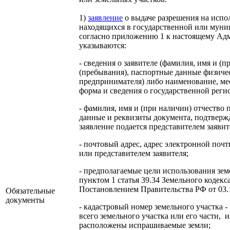
1)
заявление
о выдаче разрешения на испол
находящихся в государственной или муни
согласно приложению 1 к настоящему Адм
указываются:
-
сведения о заявителе
(фамилия, имя и (пр
(пребывания), паспортные данные физиче
предпринимателя) либо наименование, ме
форма и сведения о государственной реги
-
фамилия, имя и (при наличии) отчество 
данные и реквизиты документа, подтвержд
заявление подается представителем заявит
- почтовый адрес, адрес электронной почт
или представителем заявителя;
- предполагаемые цели использования земе
пунктом 1 статья 39.34 Земельного кодекс
Постановлением Правительства РФ от 03.1
Обязательные
документы
- кадастровый номер земельного участка -
всего земельного участка или его части
,
и
расположены испрашиваемые земли
;