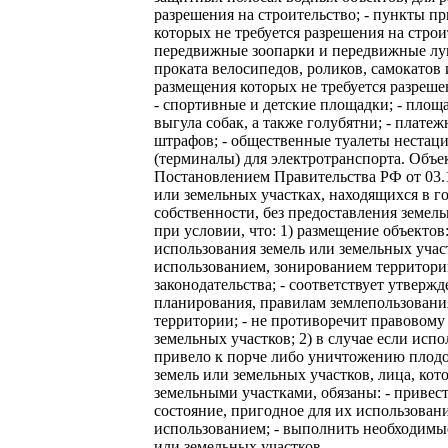
разрешения на строительство; - пункты п
которых не требуется разрешения на строи
передвижные зоопарки и передвижные лун
проката велосипедов, роликов, самокатов 
размещения которых не требуется разрешен
- спортивные и детские площадки; - площ
выгула собак, а также голубятни; - плате
штрафов; - общественные туалеты нестаци
(терминалы) для электротранспорта. Объ
Постановлением Правительства РФ от 03.1
или земельных участках, находящихся в 
собственности, без предоставления земел
при условии, что: 1) размещение объектов
использования земель или земельных учас
использованием, зонированием территор
законодательства; - соответствует утвер
планирования, правилам землепользовани
территории; - не противоречит правовому
земельных участков; 2) в случае если исп
привело к порче либо уничтожению плодо
земель или земельных участков, лица, ко
земельными участками, обязаны: - привес
состояние, пригодное для их использован
использованием; - выполнить необходимые
или земельных участков.