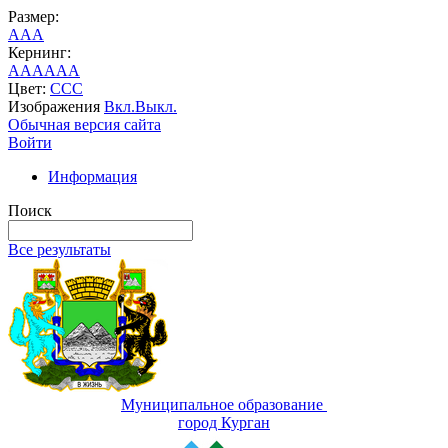
Размер:
A
A
A
Кернинг:
AA
AA
AA
Цвет:
C
C
C
Изображения
Вкл.
Выкл.
Обычная версия сайта
Войти
Информация
Поиск
Все результаты
Муниципальное образование
город Курган