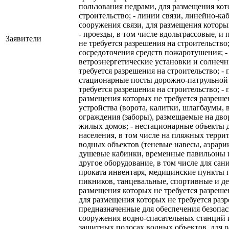
пользования недрами, для размещения кот
строительство; - линии связи, линейно-к
сооружения связи, для размещения которых
- проезды, в том числе вдольтрассовые, и
Заявители
не требуется разрешения на строительство
сосредоточения средств пожаротушения; -
ветроэнергетические установки и солнечн
требуется разрешения на строительство; -
стационарные посты дорожно-патрульной 
требуется разрешения на строительство; -
размещения которых не требуется разреше
устройства (ворота, калитки, шлагбаумы, 
ограждения (заборы), размещаемые на дв
жилых домов; - нестационарные объекты 
населения, в том числе на пляжных терр
водных объектов (теневые навесы, аэрарии
душевые кабинки, временные павильоны и
другое оборудование, в том числе для са
проката инвентаря, медицинские пункты 
пикников, танцевальные, спортивные и де
размещения которых не требуется разрешен
для размещения которых не требуется разр
предназначенные для обеспечения безопас
сооружения водно-спасательных станций 
защитных полосах водных объектов, для р