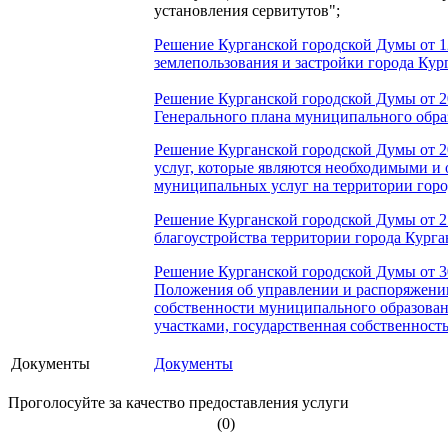
установления сервитутов";
Решение Курганской городской Думы от 1
землепользования и застройки города Кур
Решение Курганской городской Думы от 2
Генерального плана муниципального обра
Решение Курганской городской Думы от 2
услуг, которые являются необходимыми и 
муниципальных услуг на территории горо
Решение Курганской городской Думы
от 
благоустройства территории города Курга
Решение Курганской городской Думы от 3
Положения об управлении и распоряжени
собственности муниципального образован
участками, государственная собственность
Документы
Документы
Проголосуйте за качество предоставления услуги
(0)