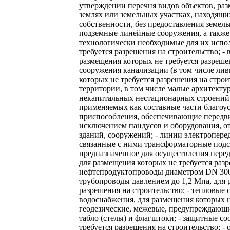
утверждении перечня видов объектов, ра
землях или земельных участках, находящ
собственности, без предоставления земель
подземные линейные сооружения, а также
технологически необходимые для их испол
требуется разрешения на строительство; -
размещения которых не требуется разреше
сооружения канализации (в том числе лив
которых не требуется разрешения на строи
территории, в том числе малые архитект
некапитальных нестационарных строений
применяемых как составные части благоус
приспособления, обеспечивающие передв
исключением пандусов и оборудования, о
зданий, сооружений; - линии электроперед
связанные с ними трансформаторные подс
предназначенное для осуществления перед
для размещения которых не требуется разр
нефтепродуктопроводы диаметром DN 300
трубопроводы давлением до 1,2 Мпа, для 
разрешения на строительство; - тепловые 
водоснабжения, для размещения которых не
геодезические, межевые, предупреждающ
табло (стелы) и флагштоки; - защитные с
требуется разрешения на строительство; -