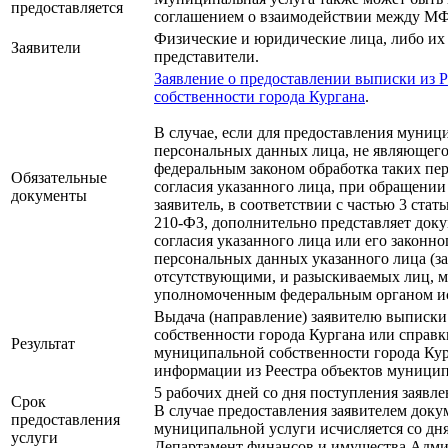
предоставляется
соглашением о взаимодействии между МФ
Физические и юридические лица, либо и
Заявители
представители.
Заявление о предоставлении выписки из 
собственности города Кургана
.
В случае, если для предоставления муниц
персональных данных лица, не являющегос
федеральным законом обработка таких пе
Обязательные
согласия указанного лица, при обращени
документы
заявитель, в соответствии с частью 3 стат
210-ФЗ, дополнительно представляет до
согласия указанного лица или его законно
персональных данных указанного лица (з
отсутствующими, и разыскиваемых лиц, м
уполномоченным федеральным органом ис
Выдача (направление) заявителю выписки
собственности города Кургана или справки
Результат
муниципальной собственности города Кур
информации из Реестра объектов муницип
5 рабочих дней со дня поступления заявл
Срок
В случае предоставления заявителем док
предоставления
муниципальной услуги исчисляется со дн
услуги
Департамент финансов и имущества Адми