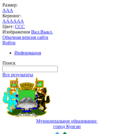
Размер:
A
A
A
Кернинг:
AA
AA
AA
Цвет:
C
C
C
Изображения
Вкл.
Выкл.
Обычная версия сайта
Войти
Информация
Поиск
Все результаты
Муниципальное образование
город Курган