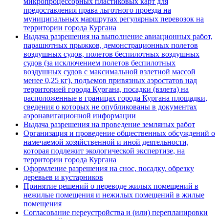
микропроцессорных пластиковых карт для
предоставления права льготного проезда на
муниципальных маршрутах регулярных перевозок на
территории города Кургана
Выдача разрешения на выполнение авиационных работ,
парашютных прыжков, демонстрационных полетов
воздушных судов, полетов беспилотных воздушных
судов (за исключением полетов беспилотных
воздушных судов с максимальной взлетной массой
менее 0,25 кг), подъемов привязных аэростатов над
территорией города Кургана, посадки (взлета) на
расположенные в границах города Кургана площадки,
сведения о которых не опубликованы в документах
аэронавигационной информации
Выдача разрешения на проведение земляных работ
Организация и проведение общественных обсуждений о
намечаемой хозяйственной и иной деятельности,
которая подлежит экологической экспертизе, на
территории города Кургана
Оформление разрешения на снос, посадку, обрезку
деревьев и кустарников
Принятие решений о переводе жилых помещений в
нежилые помещения и нежилых помещений в жилые
помещения
Согласование переустройства и (или) перепланировки