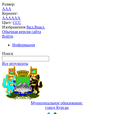
Размер:
A
A
A
Кернинг:
AA
AA
AA
Цвет:
C
C
C
Изображения
Вкл.
Выкл.
Обычная версия сайта
Войти
Информация
Поиск
Все результаты
Муниципальное образование
город Курган