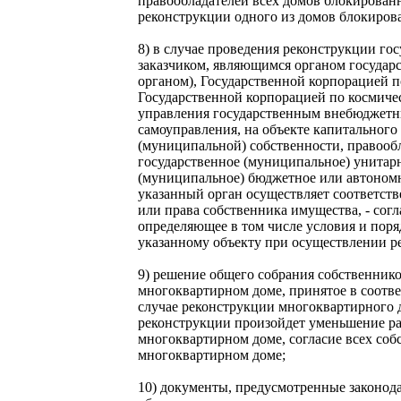
правообладателей всех домов блокированн
реконструкции одного из домов блокиров
8) в случае проведения реконструкции г
заказчиком, являющимся органом государ
органом), Государственной корпорацией п
Государственной корпорацией по космиче
управления государственным внебюджетн
самоуправления, на объекте капитального
(муниципальной) собственности, правообл
государственное (муниципальное) унитарн
(муниципальное) бюджетное или автономн
указанный орган осуществляет соответст
или права собственника имущества, - сог
определяющее в том числе условия и пор
указанному объекту при осуществлении р
9) решение общего собрания собственник
многоквартирном доме, принятое в соотв
случае реконструкции многоквартирного до
реконструкции произойдет уменьшение ра
многоквартирном доме, согласие всех со
многоквартирном доме;
10) документы, предусмотренные законод