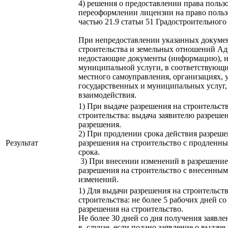
4) решения о предоставлении права польз
переоформлении лицензии на право польз
частью 21.9 статьи 51 Градостроительного 
При непредоставлении указанных докум
строительства и земельных отношений Ад
недостающие документы (информацию), н
муниципальной услуги, в соответствующи
местного самоуправления, организациях,
государственных и муниципальных услуг,
взаимодействия.
1) При выдаче разрешения на строительст
строительства: выдача заявителю разрешен
разрешения.
2) При продлении срока действия разреше
Результат
разрешения на строительство с продленны
срока.
3) При внесении изменений в разрешение 
разрешения на строительство с внесенным
изменений.
1) Для выдачи разрешения на строительст
строительства: не более 5 рабочих дней с
разрешения на строительство.
Не более
3
0
дней
со дня получения заявле
в случае, если
подано заявление о выдаче