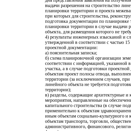
дня представления заявления на получение
выдачи разрешения на строительство лине
планировки территории и проекта межева
при которых для строительства, реконстру
подготовка документации по планировке 
планировки территории в случае выдачи 
объекта, для размещения которого не треб
4) результаты инженерных изысканий и с
утвержденной в соответствии с частью 15
проектной документации:
а) пояснительная записка;
б) схема планировочной организации земе
соответствии с информацией, указанной в
участка, а в случае подготовки проектн
объектам проект полосы отвода, выполне
территории (за исключением случаев, при
линейного объекта не требуется подготов
территории);
в) разделы, содержащие архитектурные и 
мероприятия, направленные на обеспечени
капитального строительства (в случае по
применительно к объектам здравоохранения
иным объектам социально-культурного и 
объектам транспорта, торговли, обществе
административного, финансового, религи