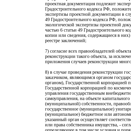
проектная документация подлежит эксперт
Градостроительного кодекса РФ, положит
экспертизы проектной документации в слу
49 Градостроительного кодекса РФ, поло
экологической экспертизы проектной док
частью 6 статьи 49 Градостроительного к
копии или сведения, содержащиеся в них)
реестре заключений;
7) согласие всех правообладателей объект
реконструкции такого объекта, за исключ
приложения случаев реконструкции много
8) в случае проведения реконструкции г
заказчиком, являющимся органом государ
органом), Государственной корпорацией п
Государственной корпорацией по космиче
управления государственным внебюджетн
самоуправления, на объекте капитального
(муниципальной) собственности, правообл
государственное (муниципальное) унитарн
(муниципальное) бюджетное или автономн
указанный орган осуществляет соответст
или права собственника имущества, - сог
определяющее в том числе условия и пор