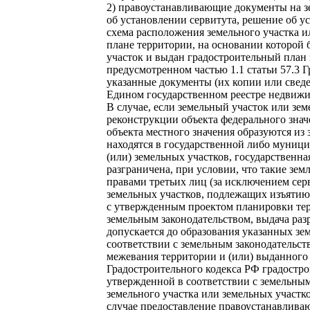
2)
правоустанавливающие документы на зе
об установлении сервитута, решение об у
схема расположения земельного участка и
плане территории, на основании которой
участок и выдан градостроительный план з
предусмотренном частью 1.1 статьи 57.3 Г
указанные документы (их копии или сведе
Едином государственном реестре недвижи
В случае, если земельный участок или зем
реконструкции объекта федерального знач
объекта местного значения образуются из 
находятся в государственной либо муници
(или) земельных участков, государственна
разграничена, при условии, что такие зем
правами третьих лиц (за исключением сер
земельных участков, подлежащих изъятию
с утвержденным проектом планировки те
земельным законодательством, выдача раз
допускается до образования указанных зе
соответствии с земельным законодательст
межевания территории и (или) выданного в
Градостроительного кодекса РФ градостро
утвержденной в соответствии с земельны
земельного участка или земельных участк
случае предоставление правоустанавлива