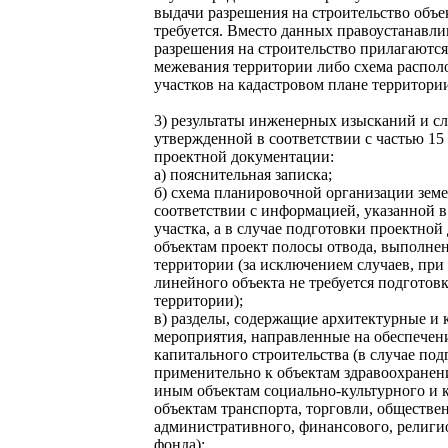
выдачи разрешения на строительство объе
требуется. Вместо данных правоустанавл
разрешения на строительство прилагаютс
межевания территории либо схема распол
участков на кадастровом плане территори
3) результаты инженерных изысканий и с
утвержденной в соответствии с частью 15
проектной документации:
а) пояснительная записка;
б) схема планировочной организации земе
соответствии с информацией, указанной в
участка, а в случае подготовки проектн
объектам проект полосы отвода, выполне
территории (за исключением случаев, при
линейного объекта не требуется подготов
территории);
в) разделы, содержащие архитектурные и 
мероприятия, направленные на обеспечени
капитального строительства (в случае по
применительно к объектам здравоохранения
иным объектам социально-культурного и 
объектам транспорта, торговли, обществе
административного, финансового, религи
фонда);