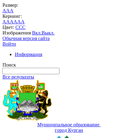
Размер:
A
A
A
Кернинг:
AA
AA
AA
Цвет:
C
C
C
Изображения
Вкл.
Выкл.
Обычная версия сайта
Войти
Информация
Поиск
Все результаты
Муниципальное образование
город Курган