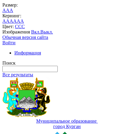
Размер:
A
A
A
Кернинг:
AA
AA
AA
Цвет:
C
C
C
Изображения
Вкл.
Выкл.
Обычная версия сайта
Войти
Информация
Поиск
Все результаты
Муниципальное образование
город Курган