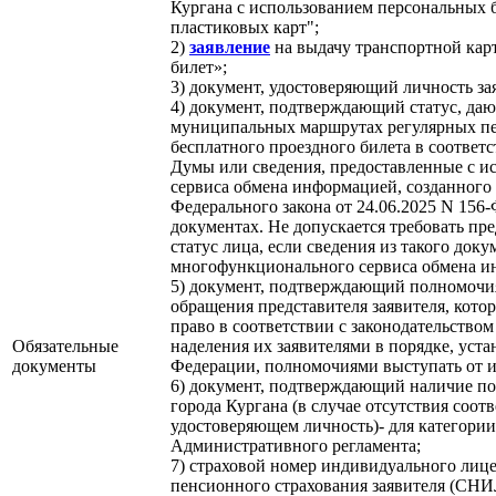
Кургана с использованием персональных
пластиковых карт";
2)
заявление
на выдачу транспортной ка
билет»;
3) документ, удостоверяющий личность за
4) документ, подтверждающий статус, даю
муниципальных маршрутах регулярных пе
бесплатного проездного билета в соответ
Думы или сведения, предоставленные с 
сервиса обмена информацией, созданного в
Федерального закона от 24.06.2025 N 156
документах. Не допускается требовать п
статус лица, если сведения из такого док
многофункционального сервиса обмена 
5) документ, подтверждающий полномочия 
обращения представителя заявителя, кот
право в соответствии с законодательство
Обязательные
наделения их заявителями в порядке, уст
документы
Федерации, полномочиями выступать от и
6) документ, подтверждающий наличие по
города Кургана (в случае отсутствия соо
удостоверяющем личность)- для категории
Административного регламента;
7) страховой номер индивидуального лице
пенсионного страхования заявителя (СНИ