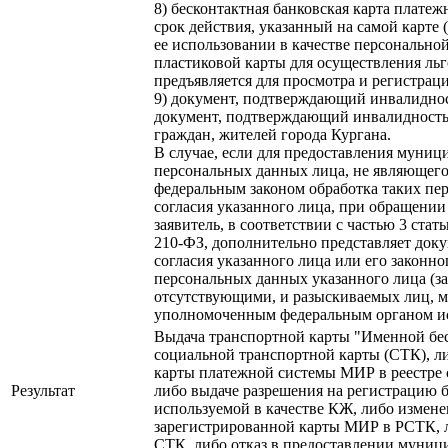
8) бесконтактная банковская карта плат
срок действия, указанный на самой карте 
ее использовании в качестве персональн
пластиковой карты для осуществления льг
предъявляется для просмотра и регистрац
9) документ, подтверждающий инвалиднос
документ, подтверждающий инвалидность
граждан, жителей города Кургана.
В случае, если для предоставления муниц
персональных данных лица, не являющегос
федеральным законом обработка таких пе
согласия указанного лица, при обращени
заявитель, в соответствии с частью 3 стат
210-ФЗ, дополнительно представляет до
согласия указанного лица или его законно
персональных данных указанного лица (з
отсутствующими, и разыскиваемых лиц, м
уполномоченным федеральным органом ис
Выдача транспортной карты "Именной бес
социальной транспортной карты (СТК), л
карты платежной системы МИР в реестре 
Результат
либо выдаче разрешения на регистрацию 
используемой в качестве КЖ, либо измен
зарегистрированной карты МИР в РСТК, 
СТК, либо отказ в предоставлении муниц