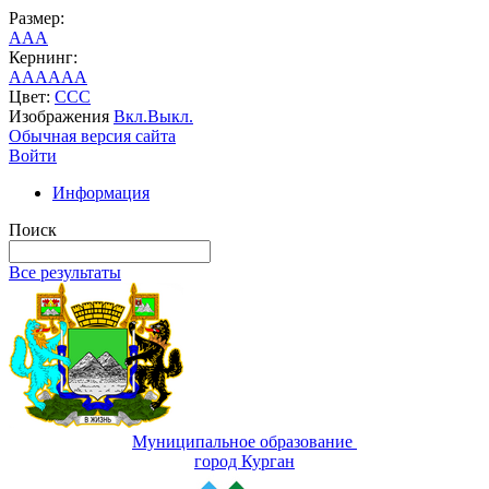
Размер:
A
A
A
Кернинг:
AA
AA
AA
Цвет:
C
C
C
Изображения
Вкл.
Выкл.
Обычная версия сайта
Войти
Информация
Поиск
Все результаты
Муниципальное образование
город Курган