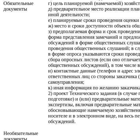
Обязательные
г) цель планируемой (намечаемой) хозяйс
документы
д) предварительное место реализации пла
иной деятельности;
е) планируемые сроки проведения оценки
ж) место и сроки доступности объекта об
з) предполагаемая форма и срок проведен
форма представления замечаний и предло
обсуждений в форме общественных слушан
проведения общественных слушаний; в с
в форме опроса указываются сроки провед
сбора опросных листов (если оно отличает
общественных обсуждений), в том числе в
и) контактные данные (телефон и адрес э
ответственных лиц со стороны заказчика 
самоуправления;
к) иная информация по желанию заказчика
2) проект Технического задания (в случае
подготовке) и (или) предварительные ма
экспертизы, включая предварительные ма
обосновывающие намечаемую хозяйственн
носителе и в электронном виде, на весь 
обсуждений.
Необязательные
документы