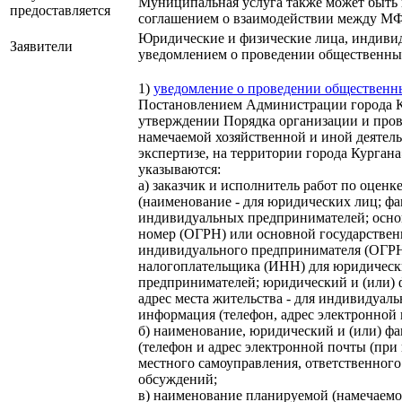
Муниципальная услуга также может быть 
предоставляется
соглашением о взаимодействии между МФ
Юридические и физические лица, индиви
Заявители
уведомлением о проведении общественн
1)
уведомление о проведении обществен
Постановлением Администрации города Ку
утверждении Порядка организации и про
намечаемой хозяйственной и иной деятель
экспертизе, на территории города Кургана
указываются:
а) заказчик и исполнитель работ по оцен
(наименование - для юридических лиц; фам
индивидуальных предпринимателей; осно
номер (ОГРН) или основной государстве
индивидуального предпринимателя (ОГР
налогоплательщика (ИНН) для юридическ
предпринимателей; юридический и (или) ф
адрес места жительства - для индивидуал
информация (телефон, адрес электронной 
б) наименование, юридический и (или) фа
(телефон и адрес электронной почты (при 
местного самоуправления, ответственног
обсуждений;
в) наименование планируемой (намечаемой