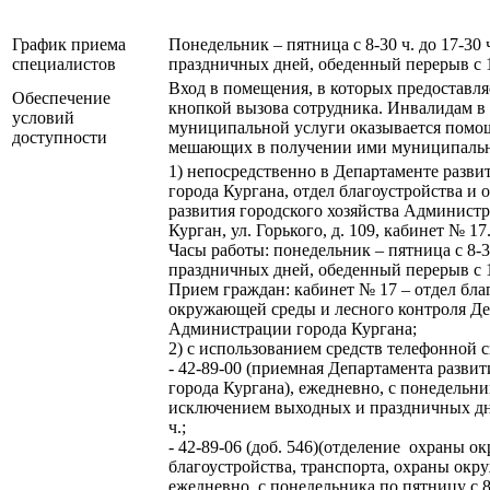
График приема
Понедельник – пятница с 8-30 ч. до 17-30
специалистов
праздничных дней, обеденный перерыв с 12
Вход в помещения, в которых предоставля
Обеспечение
кнопкой вызова сотрудника. Инвалидам в
условий
муниципальной услуги оказывается помощ
доступности
мешающих в получении ими муниципально
1) непосредственно в Департаменте разви
города Кургана, отдел благоустройства 
развития городского хозяйства Администра
Курган, ул. Горького, д. 109, кабинет № 17
Часы работы: понедельник – пятница с 8-3
праздничных дней, обеденный перерыв с 12
Прием граждан: кабинет № 17 – отдел бла
окружающей среды и лесного контроля Деп
Администрации города Кургана;
2) с использованием средств телефонной с
- 42-89-00 (приемная Департамента разви
города Кургана), ежедневно, с понедельника
исключением выходных и праздничных дней
ч.;
- 42-89-06 (доб. 546)(отделение охраны 
благоустройства, транспорта, охраны окр
ежедневно, с понедельника по пятницу с 8-