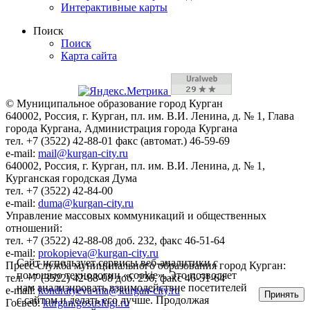
Интерактивные карты
Поиск
Поиск
Карта сайта
© Муниципальное образование город Курган
640002, Россия, г. Курган, пл. им. В.И. Ленина, д. № 1, Глава
города Кургана, Администрация города Кургана
тел. +7 (3522) 42-88-01 факс (автомат.) 46-59-69
e-mail:
mail@kurgan-city.ru
640002, Россия, г. Курган, пл. им. В.И. Ленина, д. № 1,
Курганская городская Дума
тел. +7 (3522) 42-84-00
e-mail:
duma@kurgan-city.ru
Управление массовых коммуникаций и общественных
отношений:
тел. +7 (3522) 42-88-08 доб. 232, факс 46-51-64
e-mail:
prokopieva@kurgan-city.ru
Сайт использует сервисы веб-аналитики с
Пресс-служба муниципального образования город Курган:
помощью технологии «cookie». Это позволяет
тел. +7 (3522) 42-88-08 доб. 236, факс 46-51-64
нам анализировать взаимодействие посетителей
e-mail:
kondratyeva-ma@kurgan-city.ru
Принять
с сайтом и делать его лучше. Продолжая
Госвеб:
kurgan.gosuslugi.ru