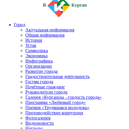
Я
Курган
Город
Актуальная информация
Общая информация
История
Устав
Символика
Экономика
Инфографика
Организации
Развитие города
Градостроительная деятельность
Гостям города
Почётные граждане
Руководители города
Галерея «Курганцы - гордость города»
Программа «Любимый город»
Премия «Трудящаяся молодежь»
Противодействие коррупции
Фотогалерея
Видеоновости
Награды