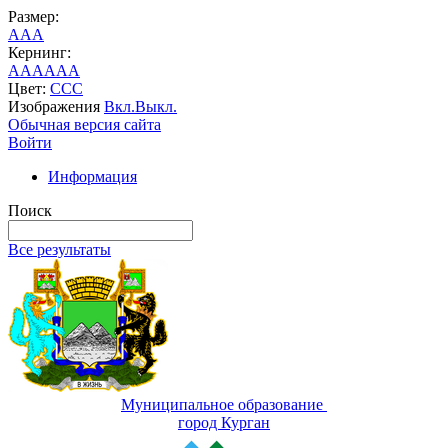
Размер:
A
A
A
Кернинг:
AA
AA
AA
Цвет:
C
C
C
Изображения
Вкл.
Выкл.
Обычная версия сайта
Войти
Информация
Поиск
Все результаты
Муниципальное образование
город Курган