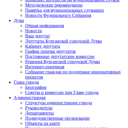
Методические рекомендации
Памятка для муниципальных служащих
Новости Федерального Cобрания
Дума
Общая информация
Новости
Ваш депутат
Депутаты Курганской городской Думы
Кабинет депутата
График приема депутатов
Постоянные депутатские комиссии
Решения Курганской городской Думы
Интернет-приемная
Собрание граждан по поддержке инициативных
проектов
Глава города
Биография
Советы и комиссии при Главе города
Администрация
Структура администрации города
Руководители
Департаменты
Подведомственные организации
Объекты на карте