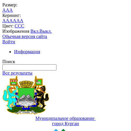
Размер:
A
A
A
Кернинг:
AA
AA
AA
Цвет:
C
C
C
Изображения
Вкл.
Выкл.
Обычная версия сайта
Войти
Информация
Поиск
Все результаты
Муниципальное образование
город Курган