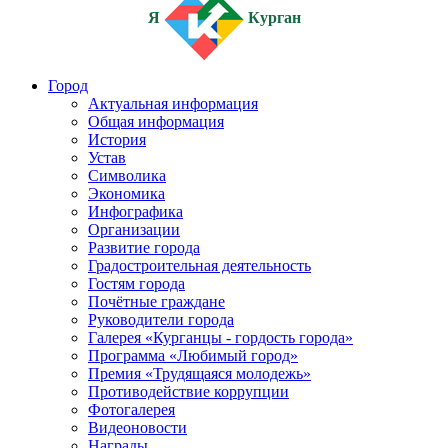
Я
Курган
Город
Актуальная информация
Общая информация
История
Устав
Символика
Экономика
Инфографика
Организации
Развитие города
Градостроительная деятельность
Гостям города
Почётные граждане
Руководители города
Галерея «Курганцы - гордость города»
Программа «Любимый город»
Премия «Трудящаяся молодежь»
Противодействие коррупции
Фотогалерея
Видеоновости
Награды