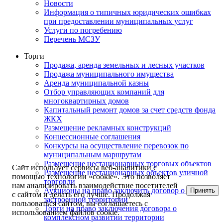
Новости
Информация о типичных юридических ошибках
при предоставлении муниципальных услуг
Услуги по погребению
Перечень МСЗУ
Торги
Продажа, аренда земельных и лесных участков
Продажа муниципального имущества
Аренда муниципальной казны
Отбор управляющих компаний для
многоквартирных домов
Капитальный ремонт домов за счет средств фонда
ЖКХ
Размещение рекламных конструкций
Концессионные соглашения
Конкурсы на осуществление перевозок по
муниципальным маршрутам
Размещение нестационарных торговых объектов
Сайт использует сервисы веб-аналитики с
Размещение нестационарных объектов уличной
помощью технологии «cookie». Это позволяет
торговли
нам анализировать взаимодействие посетителей
Аукционы на право заключить договор о развитии
Принять
с сайтом и делать его лучше. Продолжая
застроенной территории
пользоваться сайтом, вы соглашаетесь с
Торги на право заключения договора о
использованием файлов cookie.
комплексном развитии территории