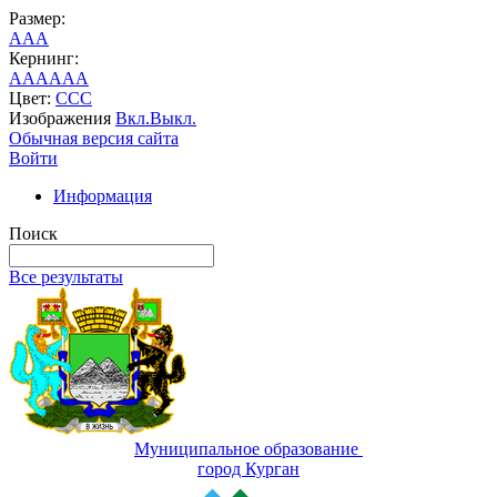
Размер:
A
A
A
Кернинг:
AA
AA
AA
Цвет:
C
C
C
Изображения
Вкл.
Выкл.
Обычная версия сайта
Войти
Информация
Поиск
Все результаты
Муниципальное образование
город Курган