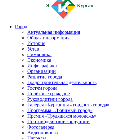
Я
Курган
Город
Актуальная информация
Общая информация
История
Устав
Символика
Экономика
Инфографика
Организации
Развитие города
Градостроительная деятельность
Гостям города
Почётные граждане
Руководители города
Галерея «Курганцы - гордость города»
Программа «Любимый город»
Премия «Трудящаяся молодежь»
Противодействие коррупции
Фотогалерея
Видеоновости
Награды