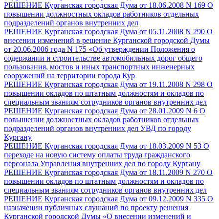
РЕШЕНИЕ Курганская городская Дума от 18.06.2008 N 169 О
повышении должностных окладов работников отдельных
подразделений органов внутренних дел
РЕШЕНИЕ Курганская городская Дума от 05.11.2008 N 290 О
внесении изменений в решение Курганской городской Думы
от 20.06.2006 года N 175 «Об утверждении Положения о
содержании и строительстве автомобильных дорог общего
пользования, мостов и иных транспортных инженерных
сооружений на территории города Кур
РЕШЕНИЕ Курганская городская Дума от 19.11.2008 N 298 О
повышении окладов по штатным должностям и окладов по
специальным званиям сотрудников органов внутренних дел
РЕШЕНИЕ Курганская городская Дума от 28.01.2009 N 6 О
повышении должностных окладов работников отдельных
подразделений органов внутренних дел УВД по городу
Кургану
РЕШЕНИЕ Курганская городская Дума от 18.03.2009 N 53 О
переходе на новую систему оплаты труда гражданского
персонала Управления внутренних дел по городу Кургану
РЕШЕНИЕ Курганская городская Дума от 18.11.2009 N 270 О
повышении окладов по штатным должностям и окладов по
специальным званиям сотрудников органов внутренних дел
РЕШЕНИЕ Курганская городская Дума от 09.12.2009 N 335 О
назначении публичных слушаний по проекту решения
Курганской городской Думы «О внесении изменений и