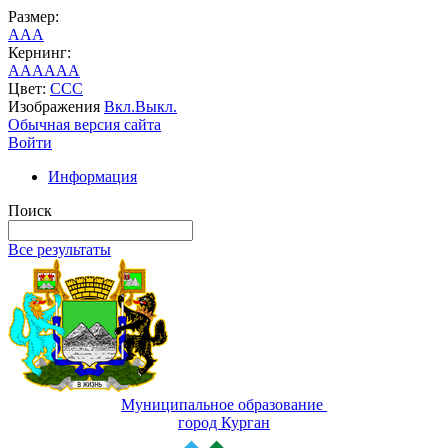
Размер:
A
A
A
Кернинг:
AA
AA
AA
Цвет:
C
C
C
Изображения
Вкл.
Выкл.
Обычная версия сайта
Войти
Информация
Поиск
Все результаты
Муниципальное образование
город Курган