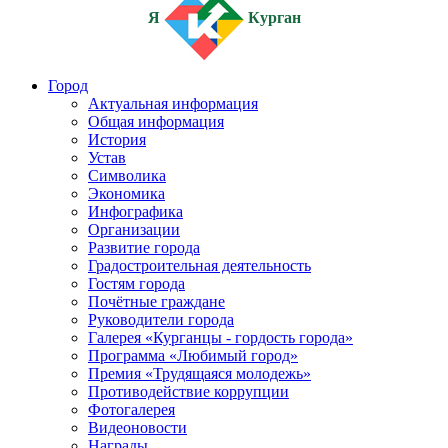
Я
Курган
Город
Актуальная информация
Общая информация
История
Устав
Символика
Экономика
Инфографика
Организации
Развитие города
Градостроительная деятельность
Гостям города
Почётные граждане
Руководители города
Галерея «Курганцы - гордость города»
Программа «Любимый город»
Премия «Трудящаяся молодежь»
Противодействие коррупции
Фотогалерея
Видеоновости
Награды