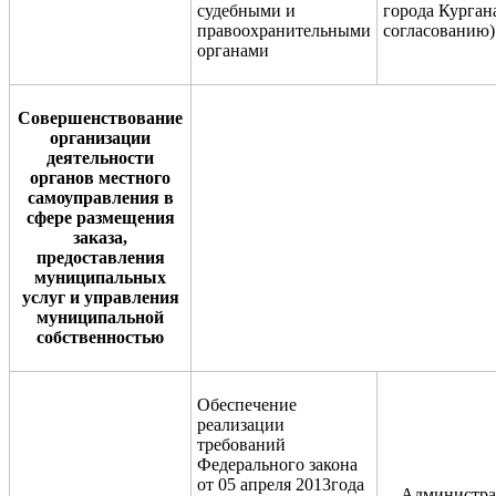
судебными и
города Курган
правоохранительными
согласованию)
органами
С
овершенствование
организации
деятельности
органов местного
самоуправления
в
сфере размещения
заказа,
предоставления
муниципальных
услуг и управления
муниципальной
собст
венностью
Обеспечение
реализации
требований
Федерального закона
от 05 апреля 2013года
Администра