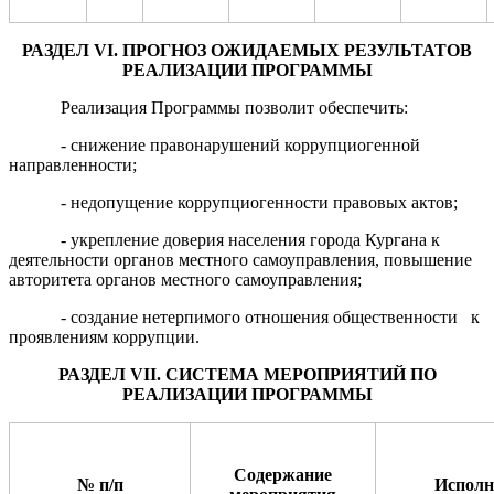
РАЗДЕЛ
VI
. ПРОГНОЗ ОЖ
ИДАЕМЫХ РЕЗУЛЬТАТОВ
РЕАЛИЗАЦИИ П
РОГРАММЫ
Реализация Программы позволит обеспечить:
- снижение правонарушений коррупциогенной
направленности;
- недопущение коррупциогенности правовых актов
;
-
укрепление доверия населения
города Кургана
к
деятельности органов местного самоуправления
,
повышение
авторитета
органов местного самоуправления;
-
создание нетерпимого отношения общественности к
проявлениям коррупции
.
РАЗДЕЛ
VII
. СИС
ТЕМА МЕРОПРИЯТИЙ ПО
РЕАЛИЗАЦИИ П
РОГРАММЫ
Содержание
№ п/п
Исполн