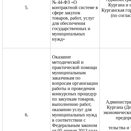
№ 44-ФЗ «О
Кургана и 
5.
контрактной системе в
Курганская го
сфере закупок
(по согла
товаров, работ, услуг
для обеспечения
государственных и
муниципальных
нужд»
Оказание
методической и
практической помощи
муниципальным
заказчикам по
вопросам организации
работы и проведения
конкурсных процедур
по закупкам товаров,
Администра
выполнению работ,
Кургана (Д
оказанию услуг для
экономическо
6.
муниципальных нужд
предпр
в соответствии с
Федеральным законом
тельства и
от 05 апреля 2013 года