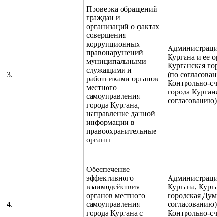
Проверка обращений
граждан и
организаций о фактах
совершения
коррупционных
Администраци
правонарушений
Кургана и ее о
муниципальными
Курганская го
служащими и
3.
(по согласова
работниками органов
Контрольно-сч
местного
города Курган
самоуправления
согласованию)
города Кургана,
направление данной
информации в
правоохранительные
органы
Обеспечение
эффективного
Администраци
взаимодействия
Кургана, Кург
органов местного
городская Дум
4.
самоуправления
согласованию)
города Кургана с
Кон
т
рольно-сч