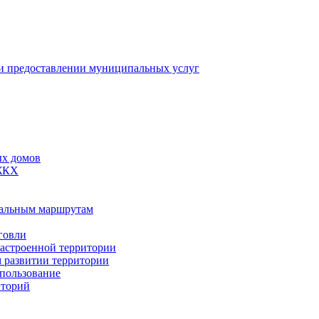
 предоставлении муниципальных услуг
ых домов
 ЖКХ
пальным маршрутам
говли
застроенной территории
м развитии территории
спользование
иторий