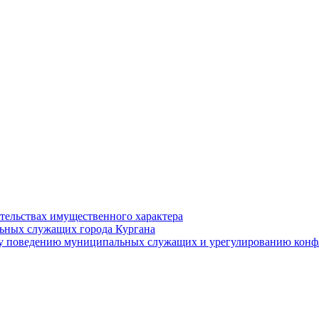
ательствах имущественного характера
ьных служащих города Кургана
у поведению муниципальных служащих и урегулированию конфл