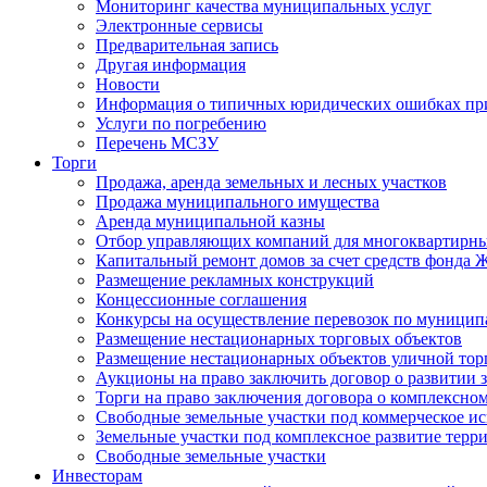
Мониторинг качества муниципальных услуг
Электронные сервисы
Предварительная запись
Другая информация
Новости
Информация о типичных юридических ошибках при
Услуги по погребению
Перечень МСЗУ
Торги
Продажа, аренда земельных и лесных участков
Продажа муниципального имущества
Аренда муниципальной казны
Отбор управляющих компаний для многоквартирн
Капитальный ремонт домов за счет средств фонда
Размещение рекламных конструкций
Концессионные соглашения
Конкурсы на осуществление перевозок по муници
Размещение нестационарных торговых объектов
Размещение нестационарных объектов уличной тор
Аукционы на право заключить договор о развитии 
Торги на право заключения договора о комплексно
Свободные земельные участки под коммерческое и
Земельные участки под комплексное развитие терр
Свободные земельные участки
Инвесторам