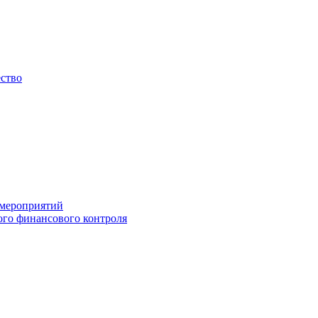
ество
 мероприятий
го финансового контроля