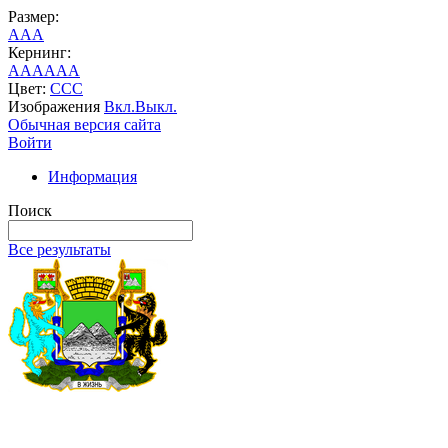
Размер:
A
A
A
Кернинг:
AA
AA
AA
Цвет:
C
C
C
Изображения
Вкл.
Выкл.
Обычная версия сайта
Войти
Информация
Поиск
Все результаты