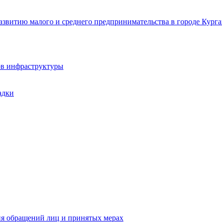
звитию малого и среднего предпринимательства в городе Курга
ов инфраструктуры
адки
ия обращений лиц и принятых мерах