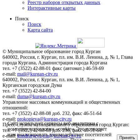
Реестр наборов открытых данных
Интерактивные карты
Поиск
Поиск
Карта сайта
© Муниципальное образование город Курган
640002, Россия, г. Курган, пл. им. В.И. Ленина, д. № 1, Глава
города Кургана, Администрация города Кургана
тел. +7 (3522) 42-88-01 факс (автомат.) 46-59-69
e-mail:
mail@kurgan-city.ru
640002, Россия, г. Курган, пл. им. В.И. Ленина, д. № 1,
Курганская городская Дума
тел. +7 (3522) 42-84-00
e-mail:
duma@kurgan-city.ru
Управление массовых коммуникаций и общественных
отношений:
тел. +7 (3522) 42-88-08 доб. 232, факс 46-51-64
e-mail:
prokopieva@kurgan-city.ru
Сайт использует сервисы веб-аналитики с
Пресс-служба муниципального образования город Курган:
помощью технологии «cookie». Это позволяет
тел. +7 (3522) 42-88-08 доб. 236, факс 46-51-64
нам анализировать взаимодействие посетителей
e-mail:
kondratyeva-ma@kurgan-city.ru
Принять