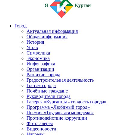
Я
Курган
Город
Актуальная информация
Общая информация
История
Устав
Символика
Экономика
Инфографика
Организации
Развитие города
Градостроительная деятельность
Гостям города
Почётные граждане
Руководители города
Галерея «Курганцы - гордость города»
Программа «Любимый город»
Премия «Трудящаяся молодежь»
Противодействие коррупции
Фотогалерея
Видеоновости
Награды