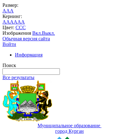
Размер:
A
A
A
Кернинг:
AA
AA
AA
Цвет:
C
C
C
Изображения
Вкл.
Выкл.
Обычная версия сайта
Войти
Информация
Поиск
Все результаты
Муниципальное образование
город Курган