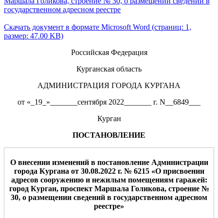
Маршала Голикова, строение № 30, о размещении сведений в
государственном адресном реестре
Скачать документ в формате Microsoft Word (страниц: 1,
размер: 47.00 KB)
Российская Федерация
Курганская область
АДМИНИСТРАЦИЯ ГОРОДА КУРГАНА
от «_19_»_______сентября 2022_______ г. N__6849___
Курган
ПОСТАНОВЛЕНИЕ
О внесении изменений
в постановление Администрации
города Кургана от
30
.
0
8
.2022
г. №
6215
«
О присвоении
адресов сооружению и нежилым помещениям гаражей:
город Курган, проспект Маршала Голикова, строение №
30, о размещении сведений в государственном адресном
реестре
»