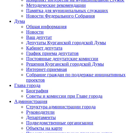
Методические рекомендации
Памятка для муниципальных служащих
Новости Федерального Cобрания
Дума
Общая информация
Новости
Ваш депутат
Депутаты Курганской городской Думы
Кабинет депутата
График приема депутатов
Постоянные депутатские комиссии
Решения Курганской городской Думы
Интернет-приемная
Собрание граждан по поддержке инициативных
проектов
Глава города
Биография
Советы и комиссии при Главе города
Администрация
Структура администрации города
Руководители
Департаменты
Подведомственные организации
Объекты на карте