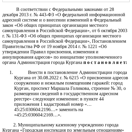
В соответствии с Федеральными законами от 28
декабря 2013 г.
№ 443-ФЗ «О федеральной информационной
адресной системе и о внесении изменений в Федеральный
закон «Об общих принципах организации местного
самоуправления в Российской Федерации», от 6 октября 2003
г.
№ 131-ФЗ «Об общих принципах организации местного
самоуправления в Российской Федерации»,
Постановлением
Правительства РФ от 19 ноября 2014 г. № 1221 «Об
утверждении Правил присвоения, изменения и
аннулирования адресов» по инициативе уполномоченного
органа
Администрация города Кургана
п о с т а н о в л я е т:
Внести в постановление Администрации города
Кургана от 30.08.2022 г. № 6215 «О присвоении адресов
сооружению и нежилым помещениям гаражей: город
Курган, проспект Маршала Голикова, строение № 30, о
размещении сведений в государственном адресном
реестре» следующее изменение: в пункте 44
приложения 1 кадастровый номер «…
45:25:030604:2196…» заменить на
«45:25:030604:2169…».
2. Муниципальному казенному учреждению города
Кургана «Городская инспекция по земельным отношениям»