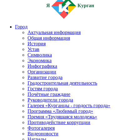
Я
Курган
Город
Актуальная информация
Общая информация
История
Устав
Символика
Экономика
Инфографика
Организации
Развитие города
Градостроительная деятельность
Гостям города
Почётные граждане
Руководители города
Галерея «Курганцы - гордость города»
Программа «Любимый город»
Премия «Трудящаяся молодежь»
Противодействие коррупции
Фотогалерея
Видеоновости
Награды