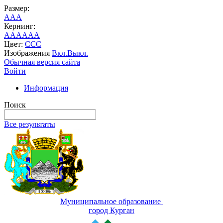
Размер:
A
A
A
Кернинг:
AA
AA
AA
Цвет:
C
C
C
Изображения
Вкл.
Выкл.
Обычная версия сайта
Войти
Информация
Поиск
Все результаты
Муниципальное образование
город Курган