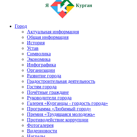
Я
Курган
Город
Актуальная информация
Общая информация
История
Устав
Символика
Экономика
Инфографика
Организации
Развитие города
Градостроительная деятельность
Гостям города
Почётные граждане
Руководители города
Галерея «Курганцы - гордость города»
Программа «Любимый город»
Премия «Трудящаяся молодежь»
Противодействие коррупции
Фотогалерея
Видеоновости
Награды