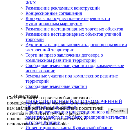
ЖКХ
Размещение рекламных конструкций
Концессионные соглашения
Конкурсы на осуществление перевозок по
муниципальным маршрутам
Размещение нестационарных торговых объектов
Размещение нестационарных объектов уличной
торговли
Аукционы на право заключить договор о развитии
застроенной территории
Торги на право заключения договора о
комплексном развитии территории
Свободные земельные участки под коммерческое
использование
Земельные участки под комплексное развитие
территорий
Свободные земельные участки
Инвесторам
Сайт использует сервисы веб-аналитики с
ИНВЕСТИЦИОННЫЙ УПОЛНОМОЧЕННЫЙ
помощью технологии «cookie». Это позволяет
Обращение к инвесторам
нам анализировать взаимодействие посетителей
Принять
Совет по улучшению инвестиционного климата и
с сайтом и делать его лучше. Продолжая
развитию малого и среднего предпринимательства
пользоваться сайтом, вы соглашаетесь с
в городе Кургане
использованием файлов cookie.
Инвестиционная карта Курганской области