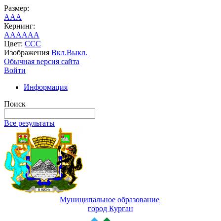
Размер:
A
A
A
Кернинг:
AA
AA
AA
Цвет:
C
C
C
Изображения
Вкл.
Выкл.
Обычная версия сайта
Войти
Информация
Поиск
Все результаты
Муниципальное образование
город Курган