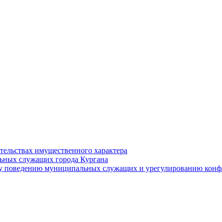
ательствах имущественного характера
ьных служащих города Кургана
у поведению муниципальных служащих и урегулированию конфл