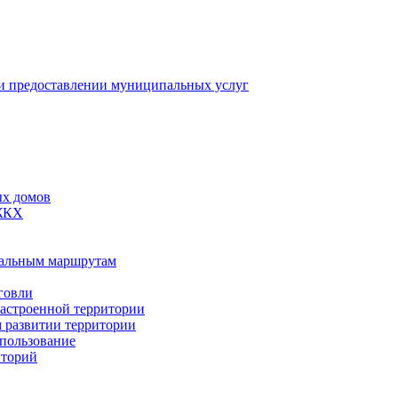
 предоставлении муниципальных услуг
ых домов
 ЖКХ
пальным маршрутам
говли
застроенной территории
м развитии территории
спользование
иторий