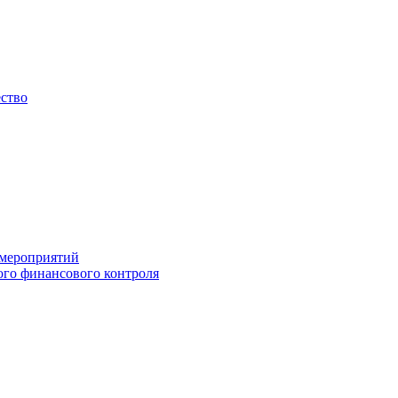
ество
 мероприятий
го финансового контроля