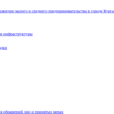
звитию малого и среднего предпринимательства в городе Курга
ов инфраструктуры
адки
ия обращений лиц и принятых мерах