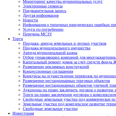
Мониторинг качества муниципальных услуг
Электронные сервисы
Предварительная запись
Другая информация
Новости
Информация о типичных юридических ошибках при
Услуги по погребению
Перечень МСЗУ
Торги
Продажа, аренда земельных и лесных участков
Продажа муниципального имущества
Аренда муниципальной казны
Отбор управляющих компаний для многоквартирн
Капитальный ремонт домов за счет средств фонда
Размещение рекламных конструкций
Концессионные соглашения
Конкурсы на осуществление перевозок по муници
Размещение нестационарных торговых объектов
Размещение нестационарных объектов уличной тор
Аукционы на право заключить договор о развитии 
Торги на право заключения договора о комплексно
Свободные земельные участки под коммерческое и
Земельные участки под комплексное развитие терр
Свободные земельные участки
Инвесторам