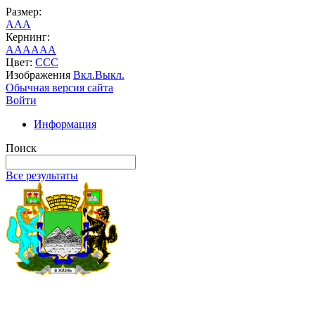
Размер:
A
A
A
Кернинг:
AA
AA
AA
Цвет:
C
C
C
Изображения
Вкл.
Выкл.
Обычная версия сайта
Войти
Информация
Поиск
Все результаты