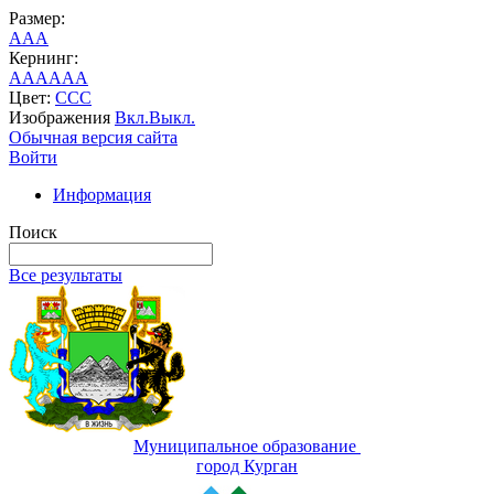
Размер:
A
A
A
Кернинг:
AA
AA
AA
Цвет:
C
C
C
Изображения
Вкл.
Выкл.
Обычная версия сайта
Войти
Информация
Поиск
Все результаты
Муниципальное образование
город Курган