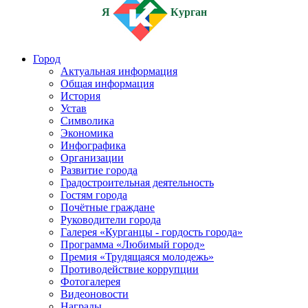
Я
Курган
Город
Актуальная информация
Общая информация
История
Устав
Символика
Экономика
Инфографика
Организации
Развитие города
Градостроительная деятельность
Гостям города
Почётные граждане
Руководители города
Галерея «Курганцы - гордость города»
Программа «Любимый город»
Премия «Трудящаяся молодежь»
Противодействие коррупции
Фотогалерея
Видеоновости
Награды