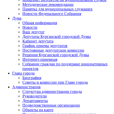
Методические рекомендации
Памятка для муниципальных служащих
Новости Федерального Cобрания
Дума
Общая информация
Новости
Ваш депутат
Депутаты Курганской городской Думы
Кабинет депутата
График приема депутатов
Постоянные депутатские комиссии
Решения Курганской городской Думы
Интернет-приемная
Собрание граждан по поддержке инициативных
проектов
Глава города
Биография
Советы и комиссии при Главе города
Администрация
Структура администрации города
Руководители
Департаменты
Подведомственные организации
Объекты на карте