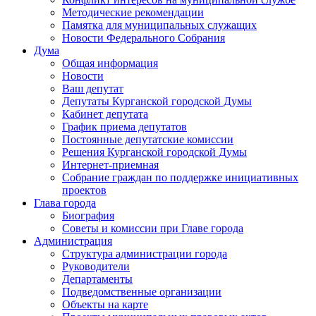
Методические рекомендации
Памятка для муниципальных служащих
Новости Федерального Cобрания
Дума
Общая информация
Новости
Ваш депутат
Депутаты Курганской городской Думы
Кабинет депутата
График приема депутатов
Постоянные депутатские комиссии
Решения Курганской городской Думы
Интернет-приемная
Собрание граждан по поддержке инициативных
проектов
Глава города
Биография
Советы и комиссии при Главе города
Администрация
Структура администрации города
Руководители
Департаменты
Подведомственные организации
Объекты на карте