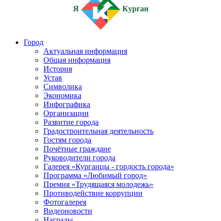
Я
Курган
Город
Актуальная информация
Общая информация
История
Устав
Символика
Экономика
Инфографика
Организации
Развитие города
Градостроительная деятельность
Гостям города
Почётные граждане
Руководители города
Галерея «Курганцы - гордость города»
Программа «Любимый город»
Премия «Трудящаяся молодежь»
Противодействие коррупции
Фотогалерея
Видеоновости
Награды