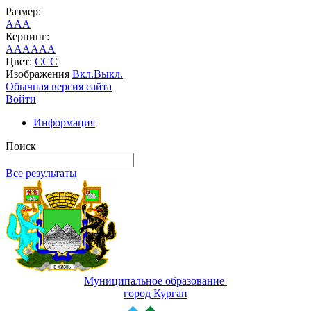
Размер:
A
A
A
Кернинг:
AA
AA
AA
Цвет:
C
C
C
Изображения
Вкл.
Выкл.
Обычная версия сайта
Войти
Информация
Поиск
Все результаты
Муниципальное образование
город Курган