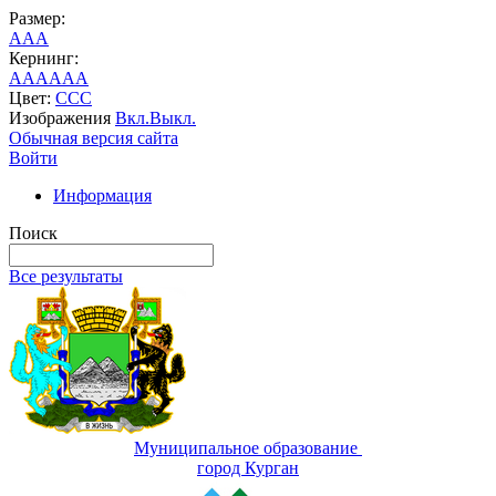
Размер:
A
A
A
Кернинг:
AA
AA
AA
Цвет:
C
C
C
Изображения
Вкл.
Выкл.
Обычная версия сайта
Войти
Информация
Поиск
Все результаты
Муниципальное образование
город Курган