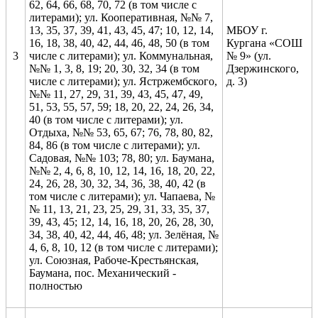
62, 64, 66, 68, 70, 72 (в том числе с
литерами); ул. Кооперативная, №№ 7,
13, 35, 37, 39, 41, 43, 45, 47; 10, 12, 14,
МБОУ г.
16, 18, 38, 40, 42, 44, 46, 48, 50 (в том
Кургана «СОШ
3
числе с литерами); ул. Коммунальная,
№ 9» (ул.
№№ 1, 3, 8, 19; 20, 30, 32, 34 (в том
Дзержинского,
числе с литерами); ул. Ястржембского,
д. 3)
№№ 11, 27, 29, 31, 39, 43, 45, 47, 49,
51, 53, 55, 57, 59; 18, 20, 22, 24, 26, 34,
40 (в том числе с литерами); ул.
Отдыха, №№ 53, 65, 67; 76, 78, 80, 82,
84, 86 (в том числе с литерами); ул.
Садовая, №№ 103; 78, 80; ул. Баумана,
№№ 2, 4, 6, 8, 10, 12, 14, 16, 18, 20, 22,
24, 26, 28, 30, 32, 34, 36, 38, 40, 42 (в
том числе с литерами); ул. Чапаева, №
№ 11, 13, 21, 23, 25, 29, 31, 33, 35, 37,
39, 43, 45; 12, 14, 16, 18, 20, 26, 28, 30,
34, 38, 40, 42, 44, 46, 48; ул. Зелёная, №
4, 6, 8, 10, 12 (в том числе с литерами);
ул. Союзная, Рабоче-Крестьянская,
Баумана, пос. Механический -
полностью