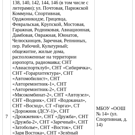
138, 140, 142, 144, 146 (в том числе с
литерами); ул. Почтовая, Парижской
Коммуны, Спортивная,
Орджоникидзе, Грицевца,
Февральская, Крупской, Мостовая,
Гаражная, Родниковая, Авиационная,
Дамбовая, Овражная, Юннатов,
Челюскинцев, Заречная, Репниных,
пер. Рабочий, Культурный;
общежитие, жилые дома,
расположенные на территории
аэропорта, радиомаяка; СНТ
«Авиаспортклуб», СНТ «Сибирячка»,
СНТ «Горархитектура», СНТ
«Автомобилист», СНТ
«Авторемонтник-1», СНТ
«Авторемонтник-2», СНТ
«Мясокомбинат-2», СНТ «Автоузел»,
СНТ «Водник», СНТ «Водоканал»,
СНТ «Восход», СТ «Горгаз», СТ
МБОУ «ООШ
«Дорожник (ДСУ-1)», СНТ
№ 14» (ул.
7
«Дрожжевик», СНТ «Дружба», СНТ
Спортивная, д.
«Дружба-2», СНТ «Заречный», СНТ
14)
«Затоболье», СНТ «Восток», СНТ
«Заря Востока», СНТ «Зелёный