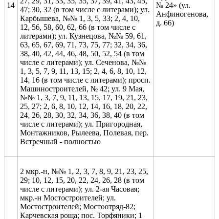
27, 29, 31, 33, 35, 35, 37, 39, 41, 43, 45,
14
№ 24» (ул.
47; 30, 32 (в том числе с литерами); ул.
Анфиногенова,
Карбышева, №№ 1, 3, 5, 33; 2, 4, 10,
д. 66)
12, 56, 58, 60, 62, 66 (в том числе с
литерами); ул. Кузнецова, №№ 59, 61,
63, 65, 67, 69, 71, 73, 75, 77; 32, 34, 36,
38, 40, 42, 44, 46, 48, 50, 52, 54 (в том
числе с литерами); ул. Сеченова, №№
1, 3, 5, 7, 9, 11, 13, 15; 2, 4, 6, 8, 10, 12,
14, 16 (в том числе с литерами); просп.
Машиностроителей, № 42; ул. 9 Мая,
№№ 1, 3, 7, 9, 11, 13, 15, 17, 19, 21, 23,
25, 27; 2, 6, 8, 10, 12, 14, 16, 18, 20, 22,
24, 26, 28, 30, 32, 34, 36, 38, 40 (в том
числе с литерами); ул. Пригородная,
Монтажников, Рылеева, Полевая, пер.
Встречный - полностью
2 мкр.-н, №№ 1, 2, 3, 7, 8, 9, 21, 23, 25,
29; 10, 12, 15, 20, 22, 24, 26, 28 (в том
числе с литерами); ул. 2-ая Часовая;
мкр.-н Мостостроителей; ул.
Мостостроителей; Мостоотряд-82;
Карчевская роща; пос. Торфяники; 1