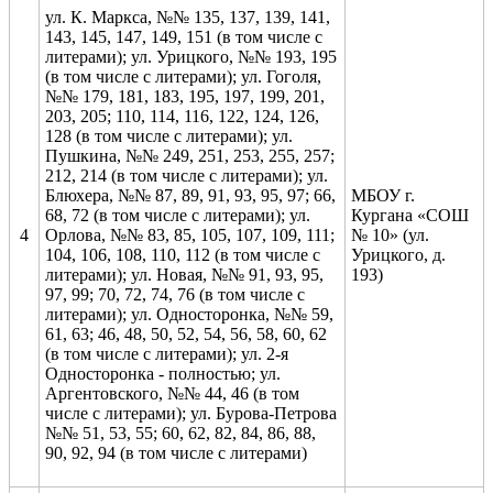
ул. К. Маркса, №№ 135, 137, 139, 141,
143, 145, 147, 149, 151 (в том числе с
литерами); ул. Урицкого, №№ 193, 195
(в том числе с литерами); ул. Гоголя,
№№ 179, 181, 183, 195, 197, 199, 201,
203, 205; 110, 114, 116, 122, 124, 126,
128 (в том числе с литерами); ул.
Пушкина, №№ 249, 251, 253, 255, 257;
212, 214 (в том числе с литерами); ул.
Блюхера, №№ 87, 89, 91, 93, 95, 97; 66,
МБОУ г.
68, 72 (в том числе с литерами); ул.
Кургана «СОШ
4
Орлова, №№ 83, 85, 105, 107, 109, 111;
№ 10» (ул.
104, 106, 108, 110, 112 (в том числе с
Урицкого, д.
литерами); ул. Новая, №№ 91, 93, 95,
193)
97, 99; 70, 72, 74, 76 (в том числе с
литерами); ул. Односторонка, №№ 59,
61, 63; 46, 48, 50, 52, 54, 56, 58, 60, 62
(в том числе с литерами); ул. 2-я
Односторонка - полностью; ул.
Аргентовского, №№ 44, 46 (в том
числе с литерами); ул. Бурова-Петрова
№№ 51, 53, 55; 60, 62, 82, 84, 86, 88,
90, 92, 94 (в том числе с литерами)