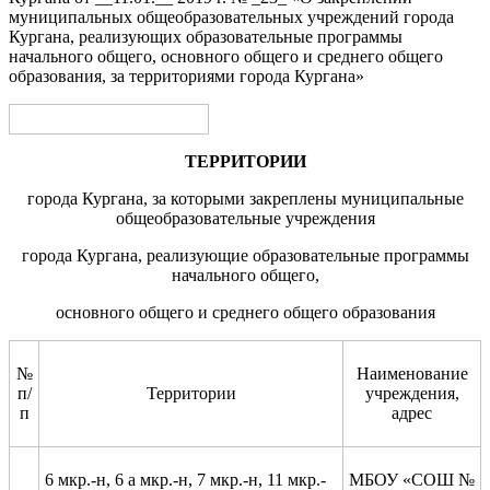
муниципальны
х
обще
образовательны
х
учреждени
й
города
Кургана, реализующи
х образовательные
программы
начального
общего,
основного
общего и
среднего общего
образования
, за территориями города Кургана»
ТЕРРИТОРИИ
города Кургана, за которыми закреплены муниципальные
общеобразовательные учреждения
города Кургана, реализующие образовательные программы
начального общего,
основного общего и среднего общего образования
№
Наименование
п/
Территории
учреждения,
п
адрес
6 мкр.-н, 6 а мкр.-н, 7 мкр.-н, 11 мкр.-
МБОУ «СОШ №