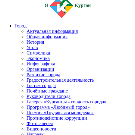
Я
Курган
Город
Актуальная информация
Общая информация
История
Устав
Символика
Экономика
Инфографика
Организации
Развитие города
Градостроительная деятельность
Гостям города
Почётные граждане
Руководители города
Галерея «Курганцы - гордость города»
Программа «Любимый город»
Премия «Трудящаяся молодежь»
Противодействие коррупции
Фотогалерея
Видеоновости
Награды