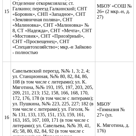
Отделение откормсовхоза; ст.
МБОУ «СОШ №
Галкино; переезд Галкинский; СНТ
15
26» (2 мкр.-н, д.
«Боровик», СНП «Западное», СНТ
27)
«Земляничная поляна», СНТ
«Малиновка», СНТ «Малиновка» №
8, СТ «Надежда», СНТ «Мечта», СНТ
«Мостовик», СНТ «Приозёрный»,
СНТ «Просвещенец», СНТ
«Спецавтохозяйство»; мкр.-н Зайково
- полностью
Савельевский переезд, №№ 1, 3; 2, 4;
ул. Станционная, №№ 80, 82, 84, 86,
108 (в том числе с литерами); ул. К.
Мяготина, №№ 193, 195, 197, 203, 205,
209, 211, 213; 152, 158, 166, 168, 170,
172, 176, 178 (в том числе с литерами);
ул. Пушкина, №№ 223, 225, 227; 182 (в
МБОУ
том числе с литерами); ул. Гоголя, №
«Гимназия №
№ 131, 133, 135, 151, 153, 159, 161,
27» (ул.
16
163, 165, 167, 169, 171 (в том числе с
К. Мяготина, д.
литерами); ул. Савельева, №№ 39, 41,
176)
45; 58, 80, 82, 84, 92 (в том числе с