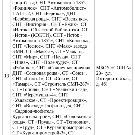
спортбазы; СНТ Автоколонна 1855
«Родничок», СНТ «Автомобилист»
ПАТП-2, СНТ «Берёзка», ДНТ
«Берёзовая роща», СНТ «Веснянка»,
СНТ «Виктория», СНТ «Ёжик», СТ
«Исток» Областной библиотеки, СТ
«Исток» (КЭКТИ), СНТ «Исток -
Автоколонна 1855», СНТ «Колосок»,
СНТ «Лесное», СНТ «Маяк» завода
ЭМИ, СТ «Маяк-2», СТ «Маяк-5»,
СНТ «Мир», СНТ «Наука», СНТ
«Нива», СНТ «Поле чудес», СТ
«Рябинка», СНТ «Солнечная поляна»,
МБОУ «СОШ №
ДНТ «Сосновая роща», СТ «Союз»,
23» (ул.
13
СНТ «Союз-1», СТ «Союз», СТ
Интернатовская,
«Тамара», СТ «Строитель СМП-287»,
д. 46)
СТ «Тополя», СНТ «Увальский сад»,
СНТ «Черёмушки-4», СНТ
«Увальское», СТ «Проектировщик»,
СНТ «Восход» Госфинотдел, СНТ
«Садовод-любитель
Кургансельстрой», СНТ «Соловьиная
роща», СТ «Пруды», СТ «Тепловик»,
СТ «Труд», СТ «Курганпромстрой-2»,
СТ «Курганпромстрой-3», СТ