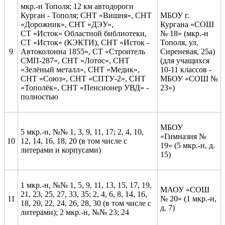
мкр.-н Тополя; 12 км автодороги
Курган - Тополя; СНТ «Вишня», СНТ
МБОУ г.
«Дорожник», СНТ «ДЭУ»,
Кургана «СОШ
СТ «Исток» Областной библиотеки,
№ 18» (мкр.-н
СТ «Исток» (КЭКТИ), СНТ «Исток -
Тополя, ул.
9
Автоколонна 1855», СТ «Строитель
Сиреневая, 25а)
СМП-287», СНТ «Лотос», СНТ
(для учащихся
«Зелёный металл», СНТ «Медик»,
10-11 классов -
СНТ «Союз», СНТ «СПТУ-2», СНТ
МБОУ «СОШ №
«Тополёк», СНТ «Пенсионер УВД» -
23»)
полностью
МБОУ
5 мкр.-н, №№ 1, 3, 9, 11, 17; 2, 4, 10,
«Гимназия №
10
12, 14, 16, 18, 20 (в том числе с
19» (5 мкр.-н, д.
литерами и корпусами)
15)
1 мкр.-н, №№ 1, 5, 9, 11, 13, 15, 17, 19,
МАОУ «СОШ
21, 23, 25, 27, 33, 35; 2, 4, 6, 8, 14, 16,
11
№ 20» (1 мкр.-н,
18, 20, 22, 24, 26, 28, 30 (в том числе с
д. 7)
литерами); 2 мкр.-н, №№ 23; 24