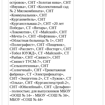
островок», СНТ «Золотая нива», СНТ
«Ивушка», СНТ «Коллективный сад
№ 2 Мясокомбината», СНТ
«Коммунальник», СНТ
«Курганмебель», СНТ
«Кургансельмаш-2», СНТ «20 лет
Победы», СТ «Янтарь», СНТ
«Локомотив», СТ «Майский», СНТ
«Мечта-1», СНТ «Нефтяник», СНТ
«Областная больница № 1», СНТ
«Полиграфист», СНТ «Пищевик»,
СНТ «Рассвет», СНТ «Восторг», СНТ
«Тобол ЮУЖД», СТ «Майский», СТ
«Рыбак», СНТ «Связист», СНТ
«Связист ТУСМ-7», СНТ
«Сельхозтехника», СНТ
«Солнечный», СНТ «Трикотажная
фабрика», СТ «Электрификатор»,
СНТ «Энергетик-2», СТ «Лужок», СТ
«Ольха», СНТ «Курганспецстрой-2»,
СНТ «Юбилейный», СНТ «Дельфин»
- полностью; для выпускников МБОУ
«ООШ № 14» - МБОУ «СОШ № 34»,
МБОУ «СОШ № 44»