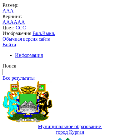
Размер:
A
A
A
Кернинг:
AA
AA
AA
Цвет:
C
C
C
Изображения
Вкл.
Выкл.
Обычная версия сайта
Войти
Информация
Поиск
Все результаты
Муниципальное образование
город Курган