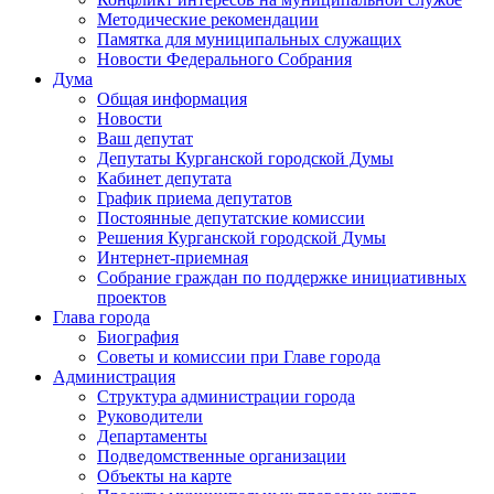
Методические рекомендации
Памятка для муниципальных служащих
Новости Федерального Cобрания
Дума
Общая информация
Новости
Ваш депутат
Депутаты Курганской городской Думы
Кабинет депутата
График приема депутатов
Постоянные депутатские комиссии
Решения Курганской городской Думы
Интернет-приемная
Собрание граждан по поддержке инициативных
проектов
Глава города
Биография
Советы и комиссии при Главе города
Администрация
Структура администрации города
Руководители
Департаменты
Подведомственные организации
Объекты на карте