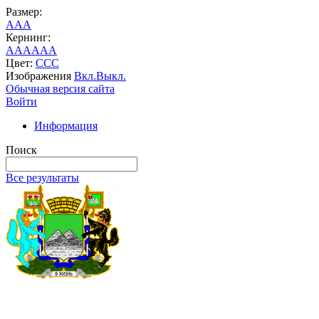
Размер:
A
A
A
Кернинг:
AA
AA
AA
Цвет:
C
C
C
Изображения
Вкл.
Выкл.
Обычная версия сайта
Войти
Информация
Поиск
Все результаты