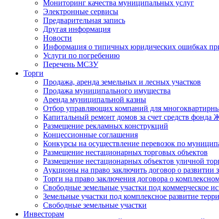
Мониторинг качества муниципальных услуг
Электронные сервисы
Предварительная запись
Другая информация
Новости
Информация о типичных юридических ошибках при
Услуги по погребению
Перечень МСЗУ
Торги
Продажа, аренда земельных и лесных участков
Продажа муниципального имущества
Аренда муниципальной казны
Отбор управляющих компаний для многоквартирн
Капитальный ремонт домов за счет средств фонда
Размещение рекламных конструкций
Концессионные соглашения
Конкурсы на осуществление перевозок по муници
Размещение нестационарных торговых объектов
Размещение нестационарных объектов уличной тор
Аукционы на право заключить договор о развитии 
Торги на право заключения договора о комплексно
Свободные земельные участки под коммерческое и
Земельные участки под комплексное развитие терр
Свободные земельные участки
Инвесторам