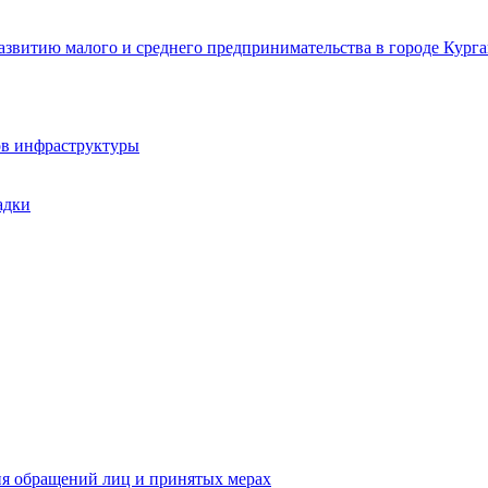
звитию малого и среднего предпринимательства в городе Курга
ов инфраструктуры
адки
ия обращений лиц и принятых мерах