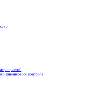
ество
 мероприятий
го финансового контроля