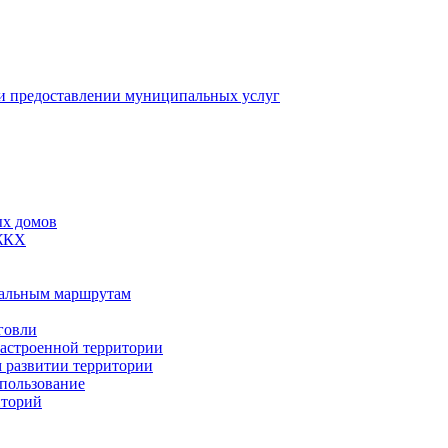
 предоставлении муниципальных услуг
ых домов
 ЖКХ
пальным маршрутам
говли
застроенной территории
м развитии территории
спользование
иторий