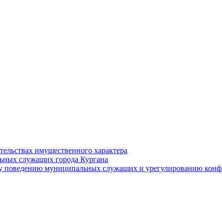
ательствах имущественного характера
ьных служащих города Кургана
у поведению муниципальных служащих и урегулированию конфл