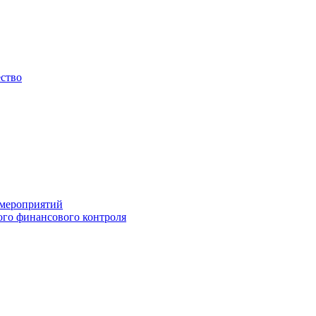
ество
 мероприятий
го финансового контроля