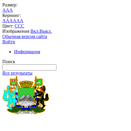
Размер:
A
A
A
Кернинг:
AA
AA
AA
Цвет:
C
C
C
Изображения
Вкл.
Выкл.
Обычная версия сайта
Войти
Информация
Поиск
Все результаты