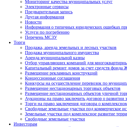
Мониторинг качества муниципальных услуг
Электронные сервисы
Предварительная запись
Другая информация
Новости
Информация о типичных юридических ошибках при
Услуги по погребению
Перечень МСЗУ
Торги
Продажа, аренда земельных и лесных участков
Продажа муниципального имущества
Аренда муниципальной казны
Отбор управляющих компаний для многоквартирн
Капитальный ремонт домов за счет средств фонда
Размещение рекламных конструкций
Концессионные соглашения
Конкурсы на осуществление перевозок по муници
Размещение нестационарных торговых объектов
Размещение нестационарных объектов уличной тор
Аукционы на право заключить договор о развитии 
Торги на право заключения договора о комплексно
Свободные земельные участки под коммерческое и
Земельные участки под комплексное развитие терр
Свободные земельные участки
Инвесторам