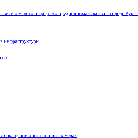
звитию малого и среднего предпринимательства в городе Курга
ов инфраструктуры
адки
ия обращений лиц и принятых мерах