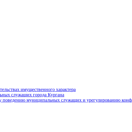
ательствах имущественного характера
ьных служащих города Кургана
у поведению муниципальных служащих и урегулированию конфл