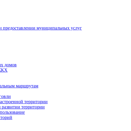
 предоставлении муниципальных услуг
ых домов
 ЖКХ
пальным маршрутам
говли
застроенной территории
м развитии территории
спользование
иторий