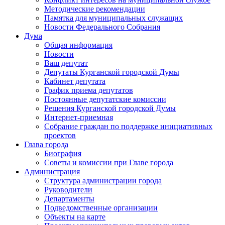
Методические рекомендации
Памятка для муниципальных служащих
Новости Федерального Cобрания
Дума
Общая информация
Новости
Ваш депутат
Депутаты Курганской городской Думы
Кабинет депутата
График приема депутатов
Постоянные депутатские комиссии
Решения Курганской городской Думы
Интернет-приемная
Собрание граждан по поддержке инициативных
проектов
Глава города
Биография
Советы и комиссии при Главе города
Администрация
Структура администрации города
Руководители
Департаменты
Подведомственные организации
Объекты на карте