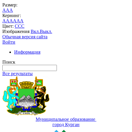
Размер:
A
A
A
Кернинг:
AA
AA
AA
Цвет:
C
C
C
Изображения
Вкл.
Выкл.
Обычная версия сайта
Войти
Информация
Поиск
Все результаты
Муниципальное образование
город Курган