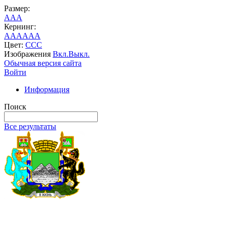
Размер:
A
A
A
Кернинг:
AA
AA
AA
Цвет:
C
C
C
Изображения
Вкл.
Выкл.
Обычная версия сайта
Войти
Информация
Поиск
Все результаты