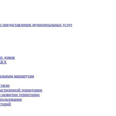
 предоставлении муниципальных услуг
ых домов
 ЖКХ
пальным маршрутам
говли
застроенной территории
м развитии территории
спользование
иторий