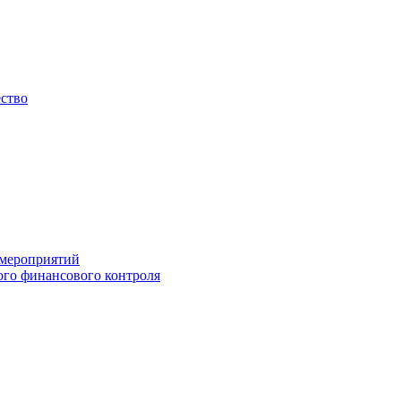
ество
 мероприятий
го финансового контроля