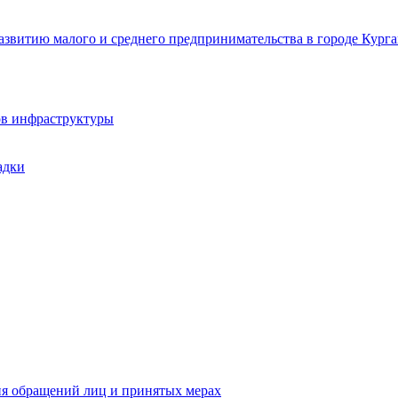
звитию малого и среднего предпринимательства в городе Курга
ов инфраструктуры
адки
ия обращений лиц и принятых мерах