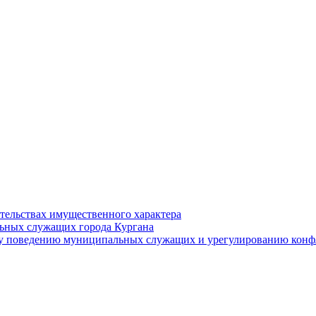
ательствах имущественного характера
ьных служащих города Кургана
у поведению муниципальных служащих и урегулированию конфл