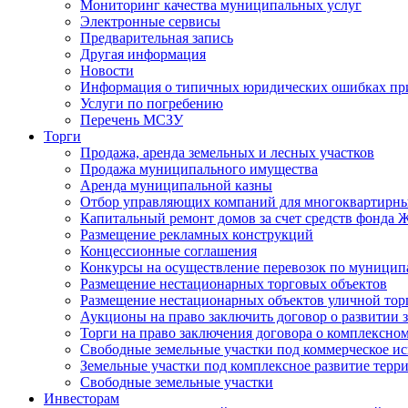
Мониторинг качества муниципальных услуг
Электронные сервисы
Предварительная запись
Другая информация
Новости
Информация о типичных юридических ошибках при
Услуги по погребению
Перечень МСЗУ
Торги
Продажа, аренда земельных и лесных участков
Продажа муниципального имущества
Аренда муниципальной казны
Отбор управляющих компаний для многоквартирн
Капитальный ремонт домов за счет средств фонда
Размещение рекламных конструкций
Концессионные соглашения
Конкурсы на осуществление перевозок по муници
Размещение нестационарных торговых объектов
Размещение нестационарных объектов уличной тор
Аукционы на право заключить договор о развитии 
Торги на право заключения договора о комплексно
Свободные земельные участки под коммерческое и
Земельные участки под комплексное развитие терр
Свободные земельные участки
Инвесторам