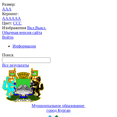
Размер:
A
A
A
Кернинг:
AA
AA
AA
Цвет:
C
C
C
Изображения
Вкл.
Выкл.
Обычная версия сайта
Войти
Информация
Поиск
Все результаты
Муниципальное образование
город Курган