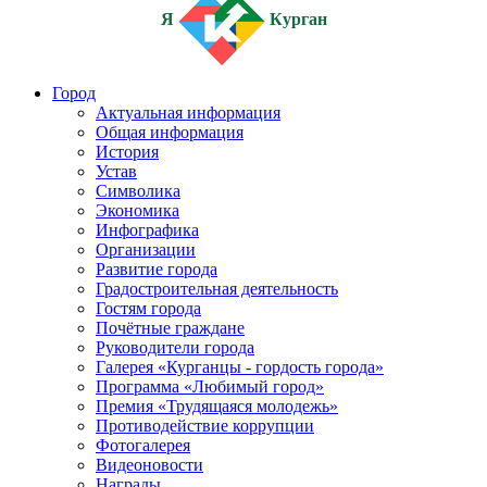
Я
Курган
Город
Актуальная информация
Общая информация
История
Устав
Символика
Экономика
Инфографика
Организации
Развитие города
Градостроительная деятельность
Гостям города
Почётные граждане
Руководители города
Галерея «Курганцы - гордость города»
Программа «Любимый город»
Премия «Трудящаяся молодежь»
Противодействие коррупции
Фотогалерея
Видеоновости
Награды