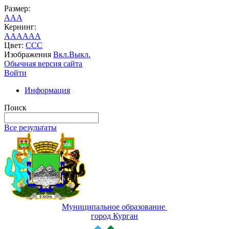
Размер:
A
A
A
Кернинг:
AA
AA
AA
Цвет:
C
C
C
Изображения
Вкл.
Выкл.
Обычная версия сайта
Войти
Информация
Поиск
Все результаты
Муниципальное образование
город Курган