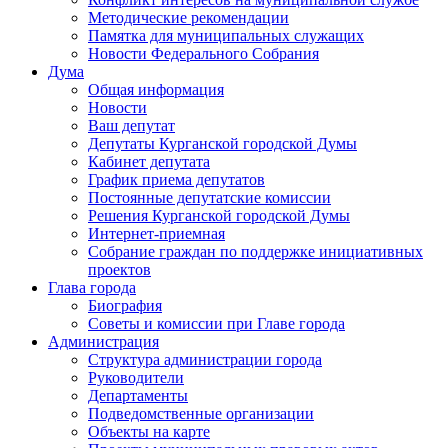
Методические рекомендации
Памятка для муниципальных служащих
Новости Федерального Cобрания
Дума
Общая информация
Новости
Ваш депутат
Депутаты Курганской городской Думы
Кабинет депутата
График приема депутатов
Постоянные депутатские комиссии
Решения Курганской городской Думы
Интернет-приемная
Собрание граждан по поддержке инициативных
проектов
Глава города
Биография
Советы и комиссии при Главе города
Администрация
Структура администрации города
Руководители
Департаменты
Подведомственные организации
Объекты на карте