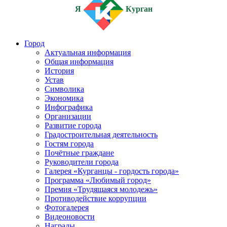
Я
Курган
Город
Актуальная информация
Общая информация
История
Устав
Символика
Экономика
Инфографика
Организации
Развитие города
Градостроительная деятельность
Гостям города
Почётные граждане
Руководители города
Галерея «Курганцы - гордость города»
Программа «Любимый город»
Премия «Трудящаяся молодежь»
Противодействие коррупции
Фотогалерея
Видеоновости
Награды