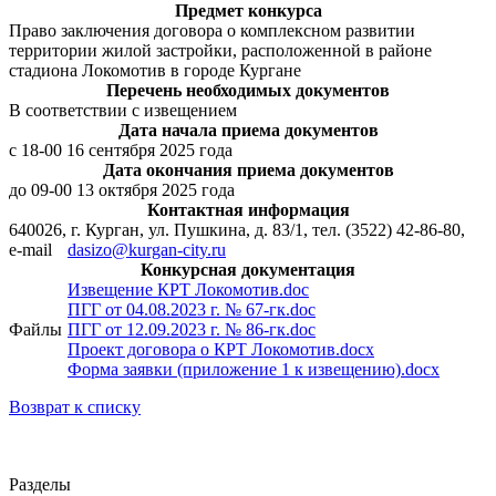
Предмет конкурса
Право заключения договора о комплексном развитии
территории жилой застройки, расположенной в районе
стадиона Локомотив в городе Кургане
Перечень необходимых документов
В соответствии с извещением
Дата начала приема документов
с 18-00 16 сентября 2025 года
Дата окончания приема документов
до 09-00 13 октября 2025 года
Контактная информация
640026, г. Курган, ул. Пушкина, д. 83/1, тел. (3522) 42-86-80,
e-mail
dasizo@kurgan-city.ru
Конкурсная документация
Извещение КРТ Локомотив.doc
ПГГ от 04.08.2023 г. № 67-гк.doc
Файлы
ПГГ от 12.09.2023 г. № 86-гк.doc
Проект договора о КРТ Локомотив.docx
Форма заявки (приложение 1 к извещению).docx
Возврат к списку
Разделы