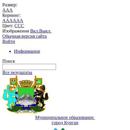
Размер:
A
A
A
Кернинг:
AA
AA
AA
Цвет:
C
C
C
Изображения
Вкл.
Выкл.
Обычная версия сайта
Войти
Информация
Поиск
Все результаты
Муниципальное образование
город Курган