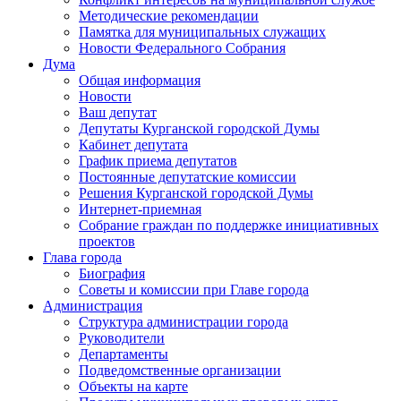
Методические рекомендации
Памятка для муниципальных служащих
Новости Федерального Cобрания
Дума
Общая информация
Новости
Ваш депутат
Депутаты Курганской городской Думы
Кабинет депутата
График приема депутатов
Постоянные депутатские комиссии
Решения Курганской городской Думы
Интернет-приемная
Собрание граждан по поддержке инициативных
проектов
Глава города
Биография
Советы и комиссии при Главе города
Администрация
Структура администрации города
Руководители
Департаменты
Подведомственные организации
Объекты на карте