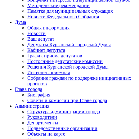
Методические рекомендации
Памятка для муниципальных служащих
Новости Федерального Cобрания
Дума
Общая информация
Новости
Ваш депутат
Депутаты Курганской городской Думы
Кабинет депутата
График приема депутатов
Постоянные депутатские комиссии
Решения Курганской городской Думы
Интернет-приемная
Собрание граждан по поддержке инициативных
проектов
Глава города
Биография
Советы и комиссии при Главе города
Администрация
Структура администрации города
Руководители
Департаменты
Подведомственные организации
Объекты на карте