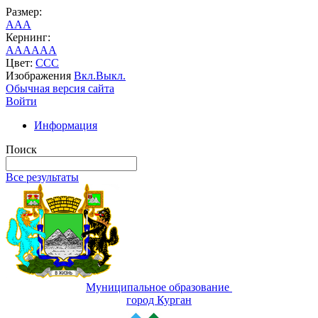
Размер:
A
A
A
Кернинг:
AA
AA
AA
Цвет:
C
C
C
Изображения
Вкл.
Выкл.
Обычная версия сайта
Войти
Информация
Поиск
Все результаты
Муниципальное образование
город Курган