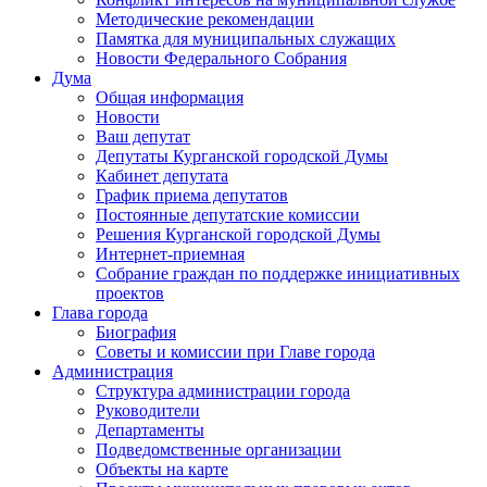
Методические рекомендации
Памятка для муниципальных служащих
Новости Федерального Cобрания
Дума
Общая информация
Новости
Ваш депутат
Депутаты Курганской городской Думы
Кабинет депутата
График приема депутатов
Постоянные депутатские комиссии
Решения Курганской городской Думы
Интернет-приемная
Собрание граждан по поддержке инициативных
проектов
Глава города
Биография
Советы и комиссии при Главе города
Администрация
Структура администрации города
Руководители
Департаменты
Подведомственные организации
Объекты на карте