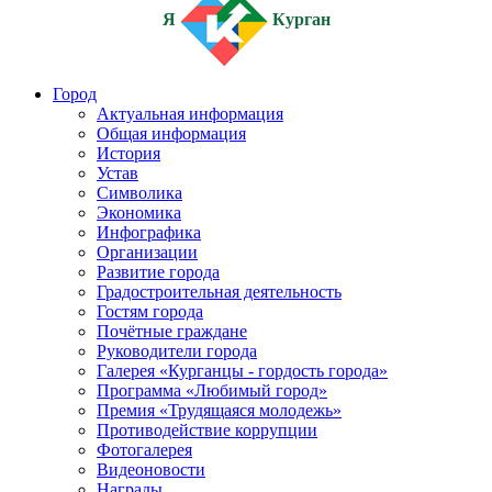
Я
Курган
Город
Актуальная информация
Общая информация
История
Устав
Символика
Экономика
Инфографика
Организации
Развитие города
Градостроительная деятельность
Гостям города
Почётные граждане
Руководители города
Галерея «Курганцы - гордость города»
Программа «Любимый город»
Премия «Трудящаяся молодежь»
Противодействие коррупции
Фотогалерея
Видеоновости
Награды