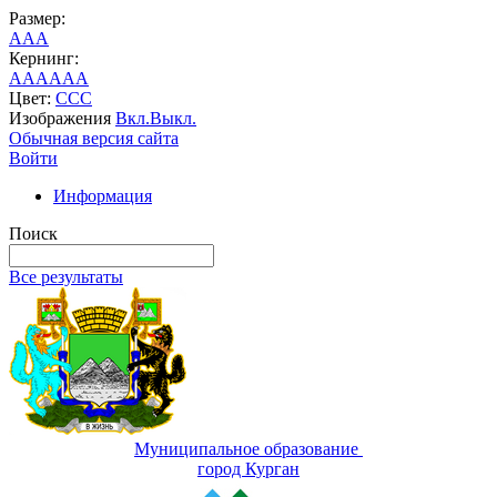
Размер:
A
A
A
Кернинг:
AA
AA
AA
Цвет:
C
C
C
Изображения
Вкл.
Выкл.
Обычная версия сайта
Войти
Информация
Поиск
Все результаты
Муниципальное образование
город Курган