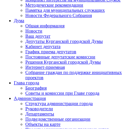
Методические рекомендации
Памятка для муниципальных служащих
Новости Федерального Cобрания
Дума
Общая информация
Новости
Ваш депутат
Депутаты Курганской городской Думы
Кабинет депутата
График приема депутатов
Постоянные депутатские комиссии
Решения Курганской городской Думы
Интернет-приемная
Собрание граждан по поддержке инициативных
проектов
Глава города
Биография
Советы и комиссии при Главе города
Администрация
Структура администрации города
Руководители
Департаменты
Подведомственные организации
Объекты на карте