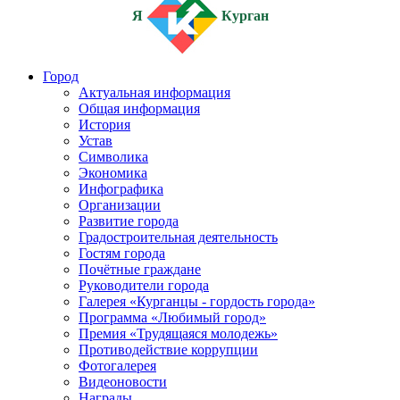
Я
Курган
Город
Актуальная информация
Общая информация
История
Устав
Символика
Экономика
Инфографика
Организации
Развитие города
Градостроительная деятельность
Гостям города
Почётные граждане
Руководители города
Галерея «Курганцы - гордость города»
Программа «Любимый город»
Премия «Трудящаяся молодежь»
Противодействие коррупции
Фотогалерея
Видеоновости
Награды