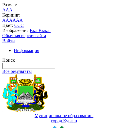
Размер:
A
A
A
Кернинг:
AA
AA
AA
Цвет:
C
C
C
Изображения
Вкл.
Выкл.
Обычная версия сайта
Войти
Информация
Поиск
Все результаты
Муниципальное образование
город Курган