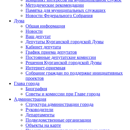
Методические рекомендации
Памятка для муниципальных служащих
Новости Федерального Cобрания
Дума
Общая информация
Новости
Ваш депутат
Депутаты Курганской городской Думы
Кабинет депутата
График приема депутатов
Постоянные депутатские комиссии
Решения Курганской городской Думы
Интернет-приемная
Собрание граждан по поддержке инициативных
проектов
Глава города
Биография
Советы и комиссии при Главе города
Администрация
Структура администрации города
Руководители
Департаменты
Подведомственные организации
Объекты на карте