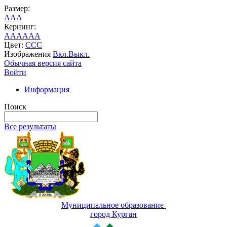
Размер:
A
A
A
Кернинг:
AA
AA
AA
Цвет:
C
C
C
Изображения
Вкл.
Выкл.
Обычная версия сайта
Войти
Информация
Поиск
Все результаты
Муниципальное образование
город Курган