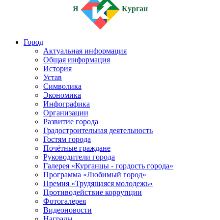
Я
Курган
Город
Актуальная информация
Общая информация
История
Устав
Символика
Экономика
Инфографика
Организации
Развитие города
Градостроительная деятельность
Гостям города
Почётные граждане
Руководители города
Галерея «Курганцы - гордость города»
Программа «Любимый город»
Премия «Трудящаяся молодежь»
Противодействие коррупции
Фотогалерея
Видеоновости
Награды