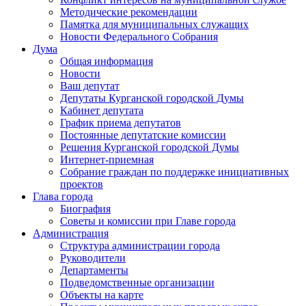
Методические рекомендации
Памятка для муниципальных служащих
Новости Федерального Cобрания
Дума
Общая информация
Новости
Ваш депутат
Депутаты Курганской городской Думы
Кабинет депутата
График приема депутатов
Постоянные депутатские комиссии
Решения Курганской городской Думы
Интернет-приемная
Собрание граждан по поддержке инициативных
проектов
Глава города
Биография
Советы и комиссии при Главе города
Администрация
Структура администрации города
Руководители
Департаменты
Подведомственные организации
Объекты на карте