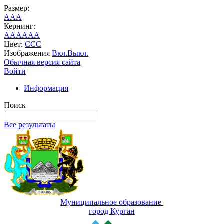
Размер:
A
A
A
Кернинг:
AA
AA
AA
Цвет:
C
C
C
Изображения
Вкл.
Выкл.
Обычная версия сайта
Войти
Информация
Поиск
Все результаты
Муниципальное образование
город Курган