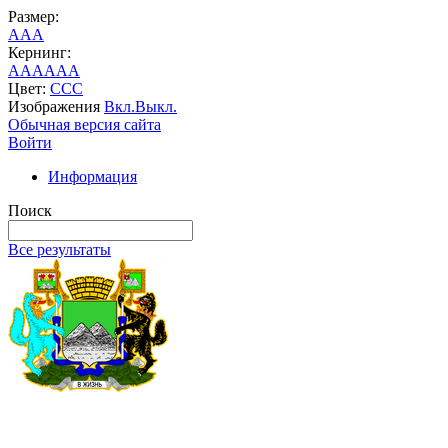
Размер:
A
A
A
Кернинг:
AA
AA
AA
Цвет:
C
C
C
Изображения
Вкл.
Выкл.
Обычная версия сайта
Войти
Информация
Поиск
Все результаты