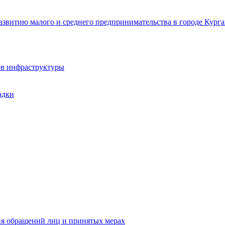
звитию малого и среднего предпринимательства в городе Курга
ов инфраструктуры
адки
ия обращений лиц и принятых мерах