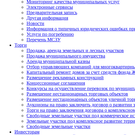
Мониторинг качества муниципальных услуг
Электронные сервисы
Предварительная запись
Другая информация
Новости
Информация о типичных юридических ошибках при
Услуги по погребению
Перечень МСЗУ
Торги
Продажа, аренда земельных и лесных участков
Продажа муниципального имущества
Аренда муниципальной казны
Отбор управляющих компаний для многоквартирн
Капитальный ремонт домов за счет средств фонда
Размещение рекламных конструкций
Концессионные соглашения
Конкурсы на осуществление перевозок по муници
Размещение нестационарных торговых объектов
Размещение нестационарных объектов уличной тор
Аукционы на право заключить договор о развитии 
Торги на право заключения договора о комплексно
Свободные земельные участки под коммерческое и
Земельные участки под комплексное развитие терр
Свободные земельные участки
Инвесторам