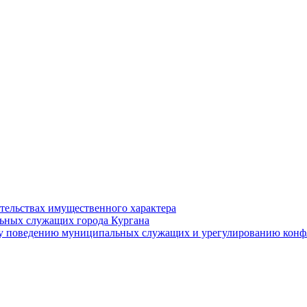
ательствах имущественного характера
ьных служащих города Кургана
у поведению муниципальных служащих и урегулированию конфл