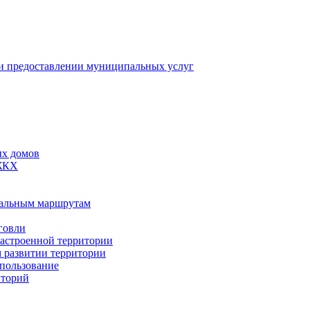
 предоставлении муниципальных услуг
ых домов
 ЖКХ
пальным маршрутам
говли
застроенной территории
м развитии территории
спользование
иторий