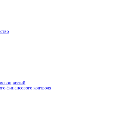
ество
 мероприятий
го финансового контроля