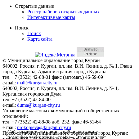
Открытые данные
Реестр наборов открытых данных
Интерактивные карты
Поиск
Поиск
Карта сайта
© Муниципальное образование город Курган
640002, Россия, г. Курган, пл. им. В.И. Ленина, д. № 1, Глава
города Кургана, Администрация города Кургана
тел. +7 (3522) 42-88-01 факс (автомат.) 46-59-69
e-mail:
mail@kurgan-city.ru
640002, Россия, г. Курган, пл. им. В.И. Ленина, д. № 1,
Курганская городская Дума
тел. +7 (3522) 42-84-00
e-mail:
duma@kurgan-city.ru
Управление массовых коммуникаций и общественных
отношений:
тел. +7 (3522) 42-88-08 доб. 232, факс 46-51-64
e-mail:
prokopieva@kurgan-city.ru
Сайт использует сервисы веб-аналитики с
Пресс-служба муниципального образования город Курган:
помощью технологии «cookie». Это позволяет
тел. +7 (3522) 42-88-08 доб. 236, факс 46-51-64