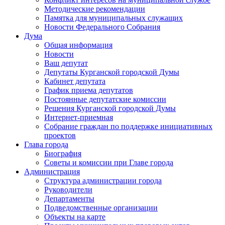
Методические рекомендации
Памятка для муниципальных служащих
Новости Федерального Cобрания
Дума
Общая информация
Новости
Ваш депутат
Депутаты Курганской городской Думы
Кабинет депутата
График приема депутатов
Постоянные депутатские комиссии
Решения Курганской городской Думы
Интернет-приемная
Собрание граждан по поддержке инициативных
проектов
Глава города
Биография
Советы и комиссии при Главе города
Администрация
Структура администрации города
Руководители
Департаменты
Подведомственные организации
Объекты на карте