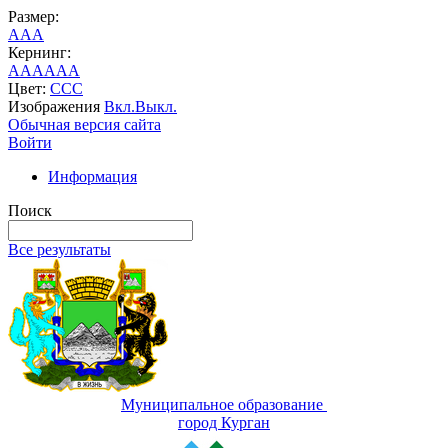
Размер:
A
A
A
Кернинг:
AA
AA
AA
Цвет:
C
C
C
Изображения
Вкл.
Выкл.
Обычная версия сайта
Войти
Информация
Поиск
Все результаты
Муниципальное образование
город Курган