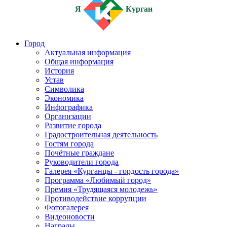
Я
Курган
Город
Актуальная информация
Общая информация
История
Устав
Символика
Экономика
Инфографика
Организации
Развитие города
Градостроительная деятельность
Гостям города
Почётные граждане
Руководители города
Галерея «Курганцы - гордость города»
Программа «Любимый город»
Премия «Трудящаяся молодежь»
Противодействие коррупции
Фотогалерея
Видеоновости
Награды