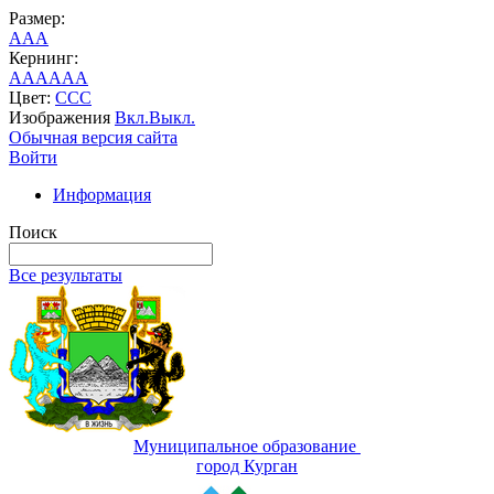
Размер:
A
A
A
Кернинг:
AA
AA
AA
Цвет:
C
C
C
Изображения
Вкл.
Выкл.
Обычная версия сайта
Войти
Информация
Поиск
Все результаты
Муниципальное образование
город Курган