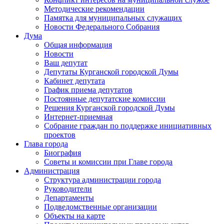
Методические рекомендации
Памятка для муниципальных служащих
Новости Федерального Cобрания
Дума
Общая информация
Новости
Ваш депутат
Депутаты Курганской городской Думы
Кабинет депутата
График приема депутатов
Постоянные депутатские комиссии
Решения Курганской городской Думы
Интернет-приемная
Собрание граждан по поддержке инициативных
проектов
Глава города
Биография
Советы и комиссии при Главе города
Администрация
Структура администрации города
Руководители
Департаменты
Подведомственные организации
Объекты на карте