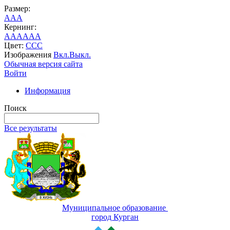
Размер:
A
A
A
Кернинг:
AA
AA
AA
Цвет:
C
C
C
Изображения
Вкл.
Выкл.
Обычная версия сайта
Войти
Информация
Поиск
Все результаты
Муниципальное образование
город Курган