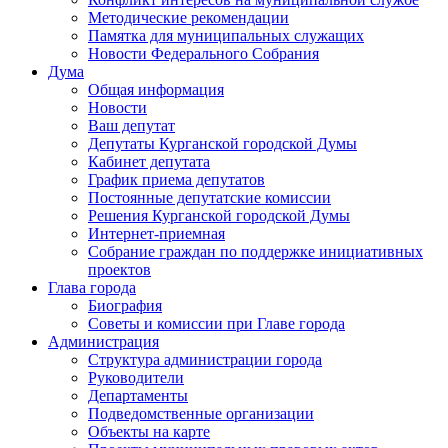
Методические рекомендации
Памятка для муниципальных служащих
Новости Федерального Cобрания
Дума
Общая информация
Новости
Ваш депутат
Депутаты Курганской городской Думы
Кабинет депутата
График приема депутатов
Постоянные депутатские комиссии
Решения Курганской городской Думы
Интернет-приемная
Собрание граждан по поддержке инициативных
проектов
Глава города
Биография
Советы и комиссии при Главе города
Администрация
Структура администрации города
Руководители
Департаменты
Подведомственные организации
Объекты на карте