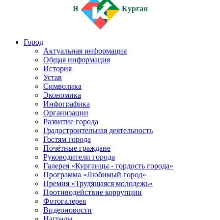
Я
Курган
Город
Актуальная информация
Общая информация
История
Устав
Символика
Экономика
Инфографика
Организации
Развитие города
Градостроительная деятельность
Гостям города
Почётные граждане
Руководители города
Галерея «Курганцы - гордость города»
Программа «Любимый город»
Премия «Трудящаяся молодежь»
Противодействие коррупции
Фотогалерея
Видеоновости
Награды