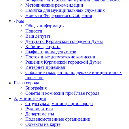
Методические рекомендации
Памятка для муниципальных служащих
Новости Федерального Cобрания
Дума
Общая информация
Новости
Ваш депутат
Депутаты Курганской городской Думы
Кабинет депутата
График приема депутатов
Постоянные депутатские комиссии
Решения Курганской городской Думы
Интернет-приемная
Собрание граждан по поддержке инициативных
проектов
Глава города
Биография
Советы и комиссии при Главе города
Администрация
Структура администрации города
Руководители
Департаменты
Подведомственные организации
Объекты на карте