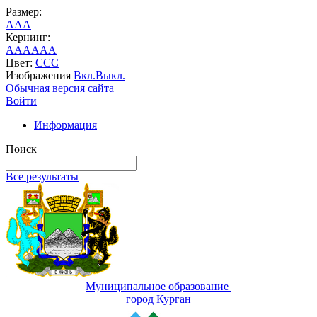
Размер:
A
A
A
Кернинг:
AA
AA
AA
Цвет:
C
C
C
Изображения
Вкл.
Выкл.
Обычная версия сайта
Войти
Информация
Поиск
Все результаты
Муниципальное образование
город Курган