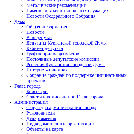
Методические рекомендации
Памятка для муниципальных служащих
Новости Федерального Cобрания
Дума
Общая информация
Новости
Ваш депутат
Депутаты Курганской городской Думы
Кабинет депутата
График приема депутатов
Постоянные депутатские комиссии
Решения Курганской городской Думы
Интернет-приемная
Собрание граждан по поддержке инициативных
проектов
Глава города
Биография
Советы и комиссии при Главе города
Администрация
Структура администрации города
Руководители
Департаменты
Подведомственные организации
Объекты на карте