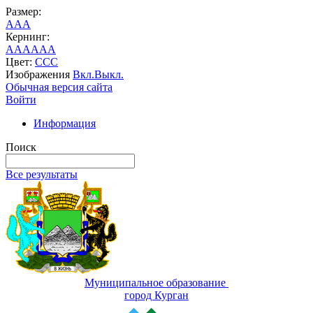
Размер:
A
A
A
Кернинг:
AA
AA
AA
Цвет:
C
C
C
Изображения
Вкл.
Выкл.
Обычная версия сайта
Войти
Информация
Поиск
Все результаты
Муниципальное образование
город Курган