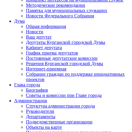
Методические рекомендации
Памятка для муниципальных служащих
Новости Федерального Cобрания
Дума
Общая информация
Новости
Ваш депутат
Депутаты Курганской городской Думы
Кабинет депутата
График приема депутатов
Постоянные депутатские комиссии
Решения Курганской городской Думы
Интернет-приемная
Собрание граждан по поддержке инициативных
проектов
Глава города
Биография
Советы и комиссии при Главе города
Администрация
Структура администрации города
Руководители
Департаменты
Подведомственные организации
Объекты на карте