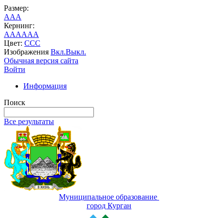
Размер:
A
A
A
Кернинг:
AA
AA
AA
Цвет:
C
C
C
Изображения
Вкл.
Выкл.
Обычная версия сайта
Войти
Информация
Поиск
Все результаты
Муниципальное образование
город Курган