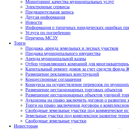
Мониторинг качества муниципальных услуг
Электронные сервисы
Предварительная запись
Другая информация
Новости
Информация о типичных юридических ошибках при
Услуги по погребению
Перечень МСЗУ
Торги
Продажа, аренда земельных и лесных участков
Продажа муниципального имущества
Аренда муниципальной казны
Отбор управляющих компаний для многоквартирн
Капитальный ремонт домов за счет средств фонда
Размещение рекламных конструкций
Концессионные соглашения
Конкурсы на осуществление перевозок по муници
Размещение нестационарных торговых объектов
Размещение нестационарных объектов уличной тор
Аукционы на право заключить договор о развитии 
Торги на право заключения договора о комплексно
Свободные земельные участки под коммерческое и
Земельные участки под комплексное развитие терр
Свободные земельные участки
Инвесторам