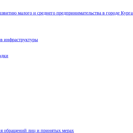
звитию малого и среднего предпринимательства в городе Курга
ов инфраструктуры
адки
ия обращений лиц и принятых мерах