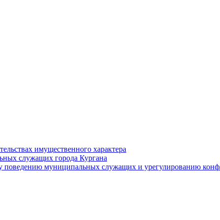
ательствах имущественного характера
ьных служащих города Кургана
у поведению муниципальных служащих и урегулированию конфл