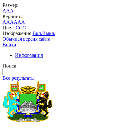
Размер:
A
A
A
Кернинг:
AA
AA
AA
Цвет:
C
C
C
Изображения
Вкл.
Выкл.
Обычная версия сайта
Войти
Информация
Поиск
Все результаты