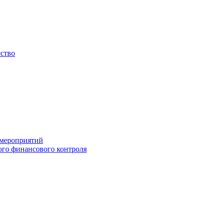
ество
 мероприятий
го финансового контроля