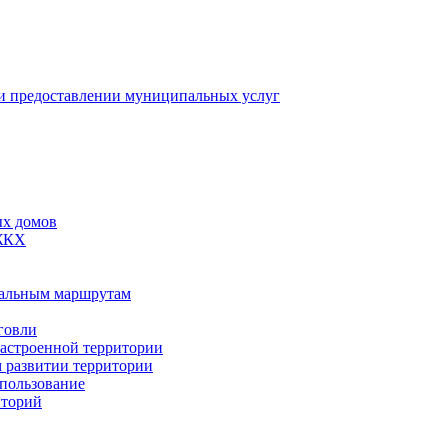
 предоставлении муниципальных услуг
ых домов
 ЖКХ
пальным маршрутам
говли
застроенной территории
м развитии территории
спользование
иторий