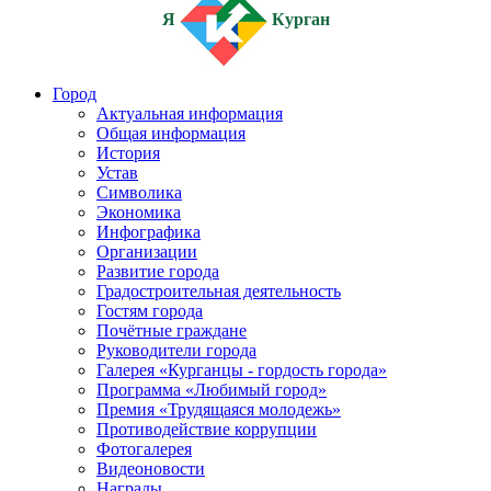
Я
Курган
Город
Актуальная информация
Общая информация
История
Устав
Символика
Экономика
Инфографика
Организации
Развитие города
Градостроительная деятельность
Гостям города
Почётные граждане
Руководители города
Галерея «Курганцы - гордость города»
Программа «Любимый город»
Премия «Трудящаяся молодежь»
Противодействие коррупции
Фотогалерея
Видеоновости
Награды