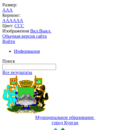
Размер:
A
A
A
Кернинг:
AA
AA
AA
Цвет:
C
C
C
Изображения
Вкл.
Выкл.
Обычная версия сайта
Войти
Информация
Поиск
Все результаты
Муниципальное образование
город Курган