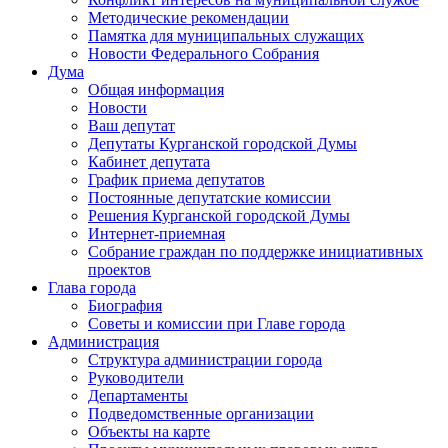
Методические рекомендации
Памятка для муниципальных служащих
Новости Федерального Cобрания
Дума
Общая информация
Новости
Ваш депутат
Депутаты Курганской городской Думы
Кабинет депутата
График приема депутатов
Постоянные депутатские комиссии
Решения Курганской городской Думы
Интернет-приемная
Собрание граждан по поддержке инициативных
проектов
Глава города
Биография
Советы и комиссии при Главе города
Администрация
Структура администрации города
Руководители
Департаменты
Подведомственные организации
Объекты на карте