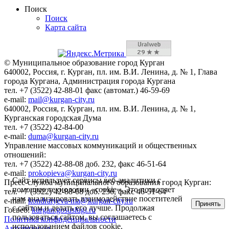
Поиск
Поиск
Карта сайта
© Муниципальное образование город Курган
640002, Россия, г. Курган, пл. им. В.И. Ленина, д. № 1, Глава
города Кургана, Администрация города Кургана
тел. +7 (3522) 42-88-01 факс (автомат.) 46-59-69
e-mail:
mail@kurgan-city.ru
640002, Россия, г. Курган, пл. им. В.И. Ленина, д. № 1,
Курганская городская Дума
тел. +7 (3522) 42-84-00
e-mail:
duma@kurgan-city.ru
Управление массовых коммуникаций и общественных
отношений:
тел. +7 (3522) 42-88-08 доб. 232, факс 46-51-64
e-mail:
prokopieva@kurgan-city.ru
Сайт использует сервисы веб-аналитики с
Пресс-служба муниципального образования город Курган:
помощью технологии «cookie». Это позволяет
тел. +7 (3522) 42-88-08 доб. 236, факс 46-51-64
нам анализировать взаимодействие посетителей
e-mail:
kondratyeva-ma@kurgan-city.ru
Принять
с сайтом и делать его лучше. Продолжая
Госвеб:
kurgan.gosuslugi.ru
пользоваться сайтом, вы соглашаетесь с
Политика конфиденциальности
использованием файлов cookie.
Авторизация