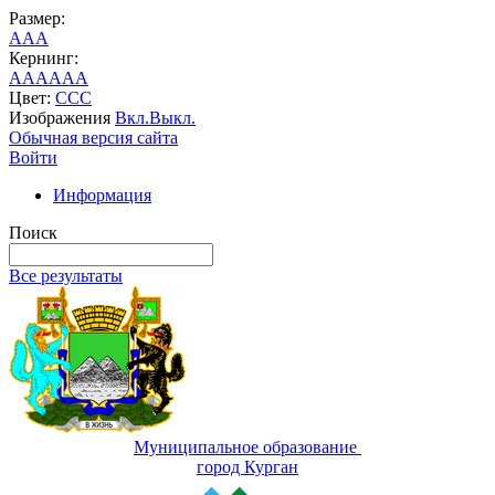
Размер:
A
A
A
Кернинг:
AA
AA
AA
Цвет:
C
C
C
Изображения
Вкл.
Выкл.
Обычная версия сайта
Войти
Информация
Поиск
Все результаты
Муниципальное образование
город Курган