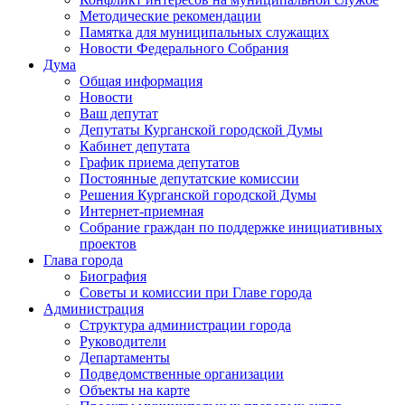
Методические рекомендации
Памятка для муниципальных служащих
Новости Федерального Cобрания
Дума
Общая информация
Новости
Ваш депутат
Депутаты Курганской городской Думы
Кабинет депутата
График приема депутатов
Постоянные депутатские комиссии
Решения Курганской городской Думы
Интернет-приемная
Собрание граждан по поддержке инициативных
проектов
Глава города
Биография
Советы и комиссии при Главе города
Администрация
Структура администрации города
Руководители
Департаменты
Подведомственные организации
Объекты на карте