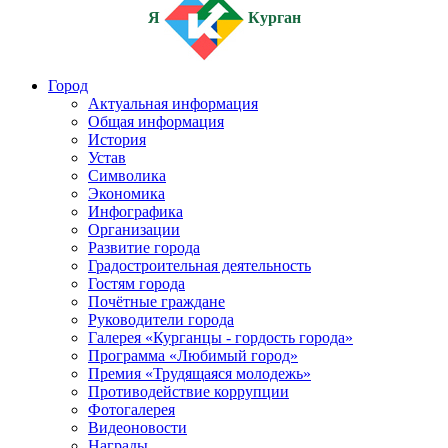
Я
Курган
Город
Актуальная информация
Общая информация
История
Устав
Символика
Экономика
Инфографика
Организации
Развитие города
Градостроительная деятельность
Гостям города
Почётные граждане
Руководители города
Галерея «Курганцы - гордость города»
Программа «Любимый город»
Премия «Трудящаяся молодежь»
Противодействие коррупции
Фотогалерея
Видеоновости
Награды